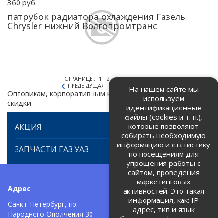
360 руб.
патрубок радиатора охлаждения Газель
Chrysler нижний Волгопромтранс
СТРАНИЦЫ:
1
2
3
4
5
...
16
ПРЕДЫДУЩАЯ
СЛЕДУЮЩАЯ
На нашем сайте мы
Оптовикам, корпоративным клиентам предоставляем
используем
скидки
идентификационные
файлы (cookies и т. п.),
которые позволяют
АКЦИЯ
собирать необходимую
информацию и статистику
ЗАПЧАСТИ ГАЗ УАЗ
по посещениям для
упрощения работы с
сайтом, проведения
маркетинговых
Адрес
Телефоны:
активностей. Это такая
информация, как: IP
+7 (812) 971-42-42
Санкт-Петербург, пр.
тел:
адрес, тип и язык
Народного Ополчения 30