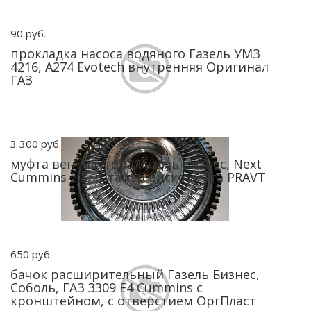
90 руб.
прокладка насоса водяного Газель УМЗ
4216, А274 Evotech внутренняя Оригинал
ГАЗ
3 300 руб.
муфта вентилятора Газель Бизнес, Next
Cummins 2,8, Штайер вискомуфта PRAVT
650 руб.
бачок расширительный Газель Бизнес,
Соболь, ГАЗ 3309 Е4 Cummins с
кронштейном, с отверстием ОргПласт