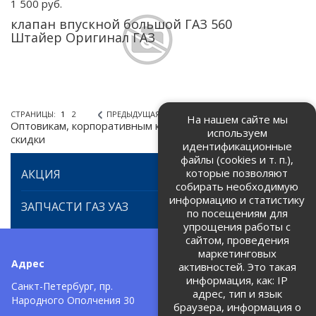
1 500 руб.
клапан впускной большой ГАЗ 560
Штайер Оригинал ГАЗ
СТРАНИЦЫ:
1
2
ПРЕДЫДУЩАЯ
СЛЕДУЮЩАЯ
На нашем сайте мы
Оптовикам, корпоративным клиентам предоставляем
используем
скидки
идентификационные
файлы (cookies и т. п.),
которые позволяют
АКЦИЯ
собирать необходимую
информацию и статистику
ЗАПЧАСТИ ГАЗ УАЗ
по посещениям для
упрощения работы с
сайтом, проведения
маркетинговых
Адрес
Телефоны:
активностей. Это такая
информация, как: IP
+7 (812) 971-42-42
Санкт-Петербург, пр.
тел:
адрес, тип и язык
Народного Ополчения 30
браузера, информация о
Политика об обработке и