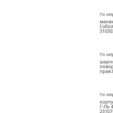
По зап
манже
Собол
31030
По зап
шарн
повор
прав.
По зап
корпу
Г-ЛЬ 
23107