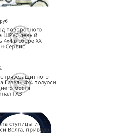
руб.
од поворотного
а ШРУС левый
ь 4х4 в сборе ХХ
н-Сервис
.
с грязезащитного
а Газель 4х4 полуоси
него моста
нал ГАЗ
.
та ступицы и
си Волга, привода