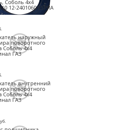
ь, Cоболь 4x4
х10 12-2401060 ESPRA
.
жатель наружный
ира поворотного
а Соболь 4х4
нал ГАЗ
.
жатель внутренний
ира поворотного
а Соболь 4х4
нал ГАЗ
уб.
ус подшипника