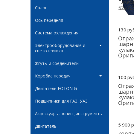
Газел
52х72
Салон
Ось передняя
130 руб
Система охлаждения
Отра
шарн
Электрооборудование и
кулак
светотехника
Ориги
Жгуты и соеденители
Коробка передач
100 руб
Отра
Двигатель FOTON G
шарн
кулак
Подшипники для ГАЗ, УАЗ
Ориги
Акцессуары,тюнинг,инструменты
5 900 р
Двигатель
корп