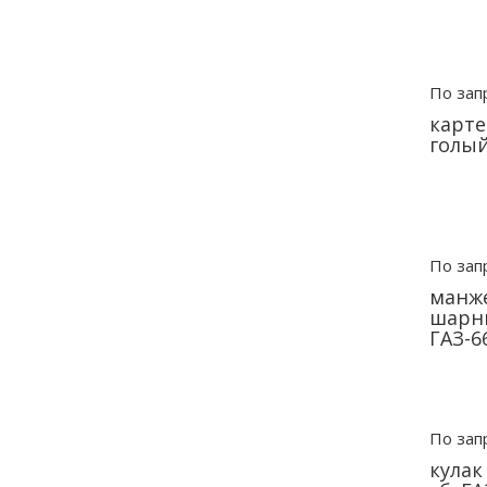
По зап
карте
голый
По зап
манже
шарни
ГАЗ-6
По зап
кулак