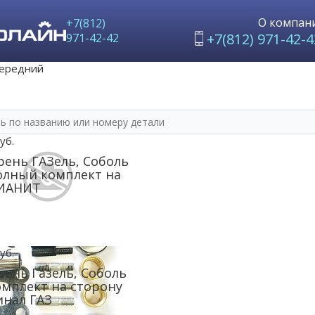
О компан
+7(812)
+7(812) 971-42-4
971-42-42
передний
уб.
ень ГАЗель, Соболь
олный комплект на
КИАНИТ
уб.
ень Газель, Соболь
омплект на сторону
нал ГАЗ