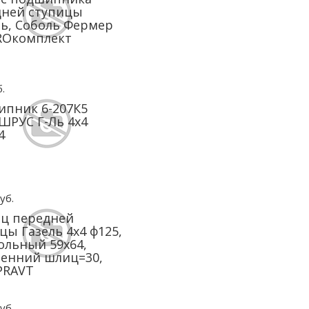
дней ступицы
ь, Соболь Фермер
ROкомплект
.
пник 6-207К5
ШРУС Г-Ль 4х4
4
уб.
ц передней
цы Газель 4х4 ф125,
ольный 59х64,
енний шлиц=30,
PRAVT
уб.