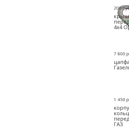
200 руб
крыш
перед
4х4 О
7 800 р
цапфа
Газел
1 450 р
корпу
кольц
перед
ГАЗ