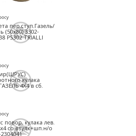
росу
та пер.ступ.Газель/
ь (50х80) 3302-
38 PS302 TRIALLI
росу
ир(ШРУС)
отного кулака
ГАЗЕЛЬ 4Х4 в сб.
росу
с повор. кулака лев.
4х4 со втулк+шп.н/о
-2304041