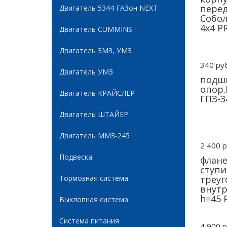
пере
Двигатель 5344 ГАЗон NEXT
Собол
4х4 P
Двигатель CUMMINS
Двигатель ЗМЗ, УМЗ
340 руб
Двигатель УМЗ
подши
опор.
Двигатель КРАЙСЛЕР
ГПЗ-3
Двигатель ШТАЙЕР
Двигатель ММЗ-245
2 400 р
Подвеска
флане
ступи
Тормозная система
треуг
внутр
h=45 
Выхлопная система
Система питания
4 900 р