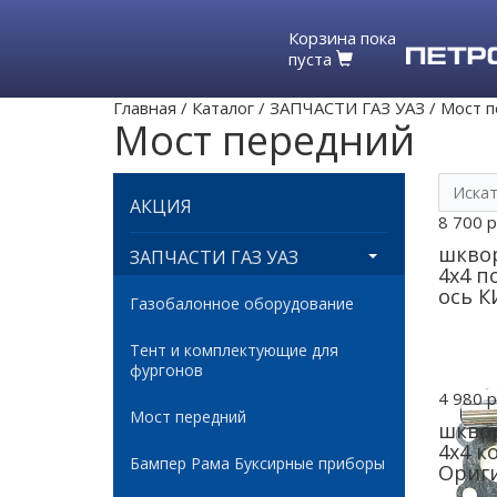
Корзина пока
пуста
Главная
/
Каталог
/
ЗАПЧАСТИ ГАЗ УАЗ
/
Мост 
Мост передний
АКЦИЯ
8 700 р
шквор
ЗАПЧАСТИ ГАЗ УАЗ
4х4 п
ось 
Газобалонное оборудование
Тент и комплектующие для
фургонов
4 980 р
Мост передний
шквор
4х4 к
Бампер Рама Буксирные приборы
Ориги