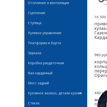
Отопление и вентиляция
Сцепление
16 500 
Ступица
прив
кулак
Газел
Рулевое управление
Карда
Платформа и борта
Зеркала
980 руб
корпу
Коробка раздаточная
кольц
перед
Вал карданный
Ориги
Мост задний
440 руб
Кузовное железо, детали кузова
манже
Стекла
полуо