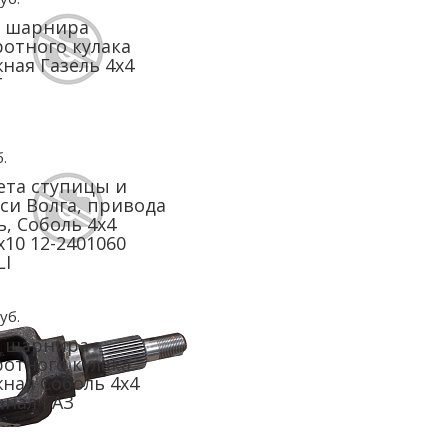
а шарнира
отного кулака
ная Газель 4х4
T
.
та ступицы и
си Волга, привода
ь, Cоболь 4x4
х10 12-2401060
LI
уб.
а шарнира
отного кулака
ная Соболь 4х4
нал ГАЗ