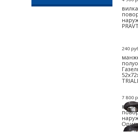
вилк
повор
наруж
PRAV
240 руб
манже
полуо
Газел
52х72
TRIAL
7 800 р
вилк
повор
наруж
Ориги