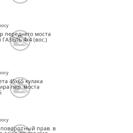
росу
р переднего моста
 ГАЗЕЛЬ 4х4 (вос.)
росу
та 45х65 кулака
ра пер. моста
6
росу
 поворотный прав. в