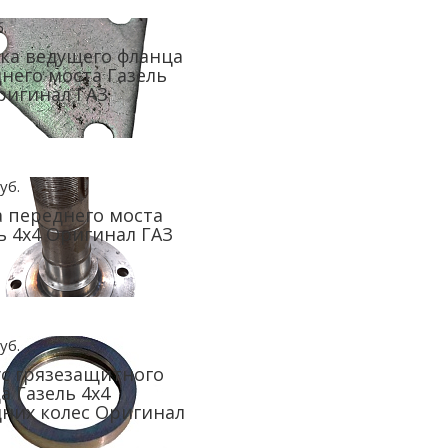
.
ка ведущего фланца
него моста Газель
ригинал ГАЗ
уб.
 переднего моста
ь 4х4 Оригинал ГАЗ
уб.
с грязезащитного
а Газель 4х4
них колес Оригинал