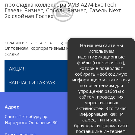
прокладка коллектора УМЗ А274 EvoTech
Газель Бизнес, Соболь Бизнес, Газель Next
2х слойная Гостех
СТРАНИЦЫ:
1
2
3
4
5
6
ПРЕДЫДУЩАЯ
СЛЕДУЮЩАЯ
На нашем сайте мы
Оптовикам, корпоративным клиентам предоставляем
используем
скидки
идентификационные
файлы (cookies и т. п.),
которые позволяют
АКЦИЯ
собирать необходимую
информацию и статистику
ЗАПЧАСТИ ГАЗ УАЗ
по посещениям для
упрощения работы с
сайтом, проведения
маркетинговых
Адрес
Телефоны:
активностей. Это такая
информация, как: IP
+7 (812) 971-42-42
Санкт-Петербург, пр.
тел:
адрес, тип и язык
Народного Ополчения 30
браузера, информация о
Политика об обработке и
защите персональных данных
поставщике Интернет-
Схема проезда