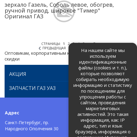
зеркало Газель, Соболь левое, обогрев,
ручной привод, широкое "Тимер"
Оригинал ГАЗ
СТРАНИЦЫ:
1
2
3
4
5
...
7
ПРЕДЫДУЩАЯ
СЛЕДУЮЩАЯ
На нашем сайте мы
Оптовикам, корпоративным клиентам предоставляем
используем
скидки
идентификационные
файлы (cookies и т. п.),
которые позволяют
АКЦИЯ
собирать необходимую
информацию и статистику
ЗАПЧАСТИ ГАЗ УАЗ
по посещениям для
упрощения работы с
сайтом, проведения
маркетинговых
Адрес
Телефоны:
активностей. Это такая
информация, как: IP
+7 (812) 971-42-42
Санкт-Петербург, пр.
тел:
адрес, тип и язык
Народного Ополчения 30
браузера, информация о
Политика об обработке и
защите персональных данных