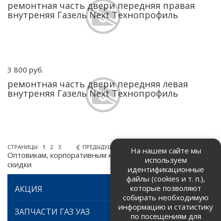
ремонтная часть двери передняя правая
внутреняя Газель Next Технопрофиль
3 800 руб.
ремонтная часть двери передняя левая
внутреняя Газель Next Технопрофиль
СТРАНИЦЫ:
1
2
3
ПРЕДЫДУЩАЯ
СЛЕДУЮЩАЯ
На нашем сайте мы
Оптовикам, корпоративным клиентам предоставляем
используем
скидки
идентификационные
файлы (cookies и т. п.),
которые позволяют
АКЦИЯ
собирать необходимую
информацию и статистику
ЗАПЧАСТИ ГАЗ УАЗ
по посещениям для