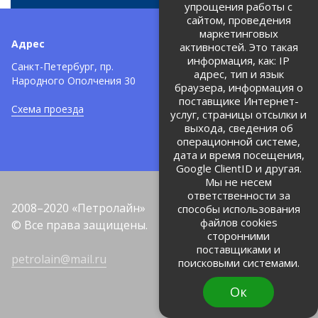
упрощения работы с
сайтом, проведения
маркетинговых
Адрес
Телефоны:
активностей. Это такая
информация, как: IP
+7 (812) 971-42-42
Санкт-Петербург, пр.
тел:
адрес, тип и язык
Народного Ополчения 30
браузера, информация о
Политика об обработке и
защите персональных данных
поставщике Интернет-
Схема проезда
услуг, страницы отсылки и
Соглашение на обработку
персональных данных
выхода, сведения об
операционной системе,
дата и время посещения,
Google ClientID и другая.
Мы не несем
ответственности за
2008–2020 «Петролайн»
способы использования
файлов cookies
© Все права защищены.
сторонними
поставщиками и
petrolain@mail.ru
поисковыми системами.
Ок