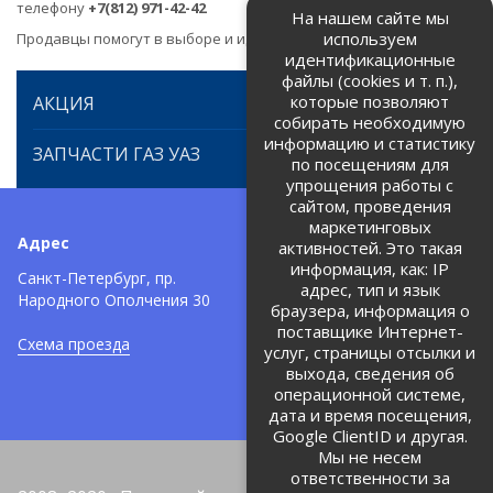
телефону
+7(812) 971-42-42
На нашем сайте мы
используем
Продавцы помогут в выборе и идентификации товара.
идентификационные
файлы (cookies и т. п.),
которые позволяют
АКЦИЯ
собирать необходимую
информацию и статистику
ЗАПЧАСТИ ГАЗ УАЗ
по посещениям для
упрощения работы с
сайтом, проведения
маркетинговых
Адрес
Телефоны:
активностей. Это такая
информация, как: IP
+7 (812) 971-42-42
Санкт-Петербург, пр.
тел:
адрес, тип и язык
Народного Ополчения 30
браузера, информация о
Политика об обработке и
защите персональных данных
поставщике Интернет-
Схема проезда
услуг, страницы отсылки и
Соглашение на обработку
персональных данных
выхода, сведения об
операционной системе,
дата и время посещения,
Google ClientID и другая.
Мы не несем
ответственности за