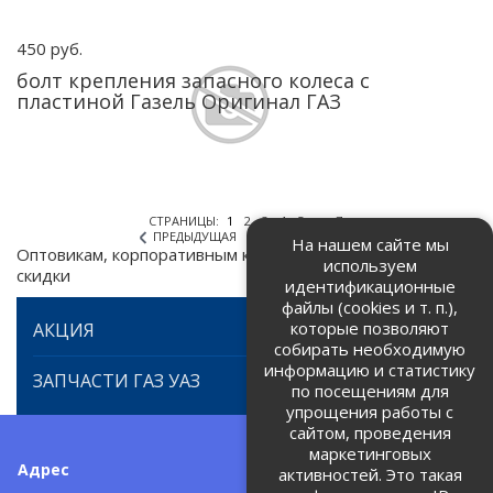
450 руб.
болт крепления запасного колеса с
пластиной Газель Оригинал ГАЗ
СТРАНИЦЫ:
1
2
3
4
5
...
7
ПРЕДЫДУЩАЯ
СЛЕДУЮЩАЯ
На нашем сайте мы
Оптовикам, корпоративным клиентам предоставляем
используем
скидки
идентификационные
файлы (cookies и т. п.),
которые позволяют
АКЦИЯ
собирать необходимую
информацию и статистику
ЗАПЧАСТИ ГАЗ УАЗ
по посещениям для
упрощения работы с
сайтом, проведения
маркетинговых
Адрес
Телефоны:
активностей. Это такая