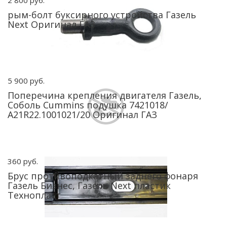
2 800 руб.
рым-болт буксирного устройства Газель
Next Оригинал ГАЗ
5 900 руб.
Поперечина крепления двигателя Газель,
Соболь Cummins подушка 7421018/
А21R22.1001021/20 Оригинал ГАЗ
360 руб.
Брус противоподкатный заднего фонаря
Газель Бизнес, Газель Next пластик
Технопласт