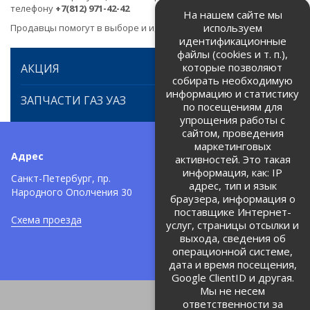
телефону
+7(812) 971-42-42
На нашем сайте мы
используем
Продавцы помогут в выборе и идентификации товара.
идентификационные
файлы (cookies и т. п.),
которые позволяют
АКЦИЯ
собирать необходимую
информацию и статистику
ЗАПЧАСТИ ГАЗ УАЗ
по посещениям для
упрощения работы с
сайтом, проведения
маркетинговых
Адрес
Телефоны:
активностей. Это такая
информация, как: IP
+7 (812) 971-42-42
Санкт-Петербург, пр.
тел:
адрес, тип и язык
Народного Ополчения 30
браузера, информация о
Политика об обработке и
защите персональных данных
поставщике Интернет-
Схема проезда
услуг, страницы отсылки и
Соглашение на обработку
персональных данных
выхода, сведения об
операционной системе,
дата и время посещения,
Google ClientID и другая.
Мы не несем
ответственности за