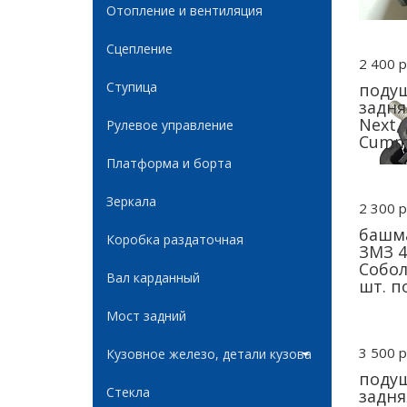
Отопление и вентиляция
Сцепление
2 400 р
Ступица
подуш
задня
Next,
Рулевое управление
Cummi
Платформа и борта
Зеркала
2 300 р
башма
Коробка раздаточная
ЗМЗ 4
Собол
Вал карданный
шт. п
Мост задний
3 500 р
Кузовное железо, детали кузова
подуш
Стекла
задня