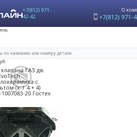
О ком
+7(812) 971-
+7(812) 971-4
42-42
тель
уб.
 клапана ГАЗ дв.
EvoTech
локерамика с
том (к-т 4 + 4)
-1007083-20 Гостех
уб.
ка двигателя Газель
 Газон Next Cummins
МЗ Оригинал ГАЗ