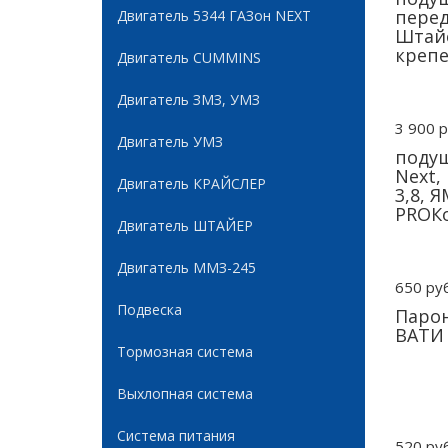
перед
Двигатель 5344 ГАЗон NEXT
Штайе
крепе
Двигатель CUMMINS
Двигатель ЗМЗ, УМЗ
3 900 р
Двигатель УМЗ
подуш
Next,
Двигатель КРАЙСЛЕР
3,8, 
PROК
Двигатель ШТАЙЕР
Двигатель ММЗ-245
650 руб
Подвеска
Парон
ВАТИ
Тормозная система
Выхлопная система
Система питания
520 руб