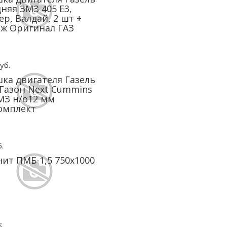
няя ЗМЗ 405 Е3,
р, Валдай, 2 шт +
ж Оригинал ГАЗ
уб.
ка двигателя Газель
 Газон Next Cummins
ЯМЗ н/о12 мм
омплект
.
ит ПМБ-1,5 750х1000
.