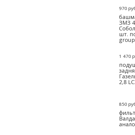
970 руб
башма
ЗМЗ 4
Собол
шт. п
group
1 470 р
подуш
задня
Газел
2,8 L
850 руб
фильт
Валда
анало