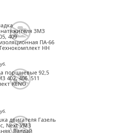
адка
онатяжителя ЗМЗ
05, 409
изоляционная ПА-66
Технокомплект НН
уб.
а поршневые 92,5
З 402, 406, 511
лект KENO
уб.
ка двигателя Газель
с, Next УМЗ
няя, Валдай