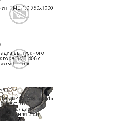
ит ПМБ-1,0 750х1000
.
адка выпускного
ктора ЗМЗ 406 с
жом Гостех
уб.
ка двигателя Газель
с, Next УМЗ
няя, Валдай
ns задняя 2 шт
нал ГАЗ