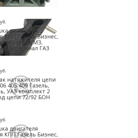
уб.
ка двигателя
я КПП Газель Бизнес,
 двигатель УМЗ,
ns Оригинал ГАЗ
уб.
к натяжителя цепи
06 405 409 Газель,
ь, УАЗ комплект 2
од цепи 72/92 БОН
уб.
ка двигателя
я КПП Газель Бизнес,