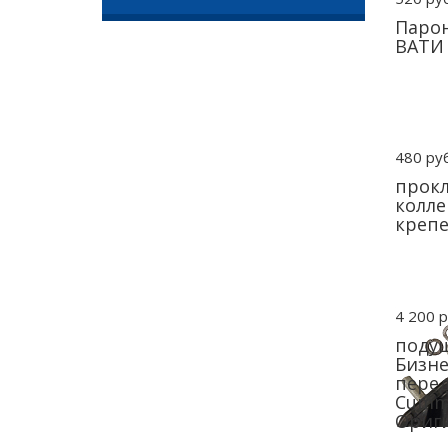
Парон
ВАТИ
480 руб
прокл
колле
крепе
4 200 р
подуш
Бизне
перед
Cummi
Ориги