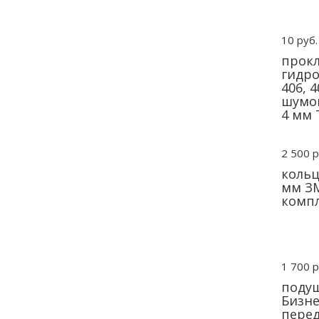
10 руб.
прокл
гидр
406, 4
шумо
4 мм 
2 500 р
кольц
мм ЗМ
комп
1 700 р
подуш
Бизне
перед