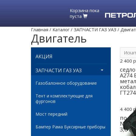
Корзина пока
пуста
Главная
/
Каталог
/
ЗАПЧАСТИ ГАЗ УАЗ
/
Двига
Двигатель
АКЦИЯ
2 400 р
седло
ЗАПЧАСТИ ГАЗ УАЗ
А274 
метал
Газобалонное оборудование
кобаль
ГТ274
Тент и комплектующие для
фургонов
4 400 р
Мост передний
подуш
Next,
Бампер Рама Буксирные приборы
3,8 Я