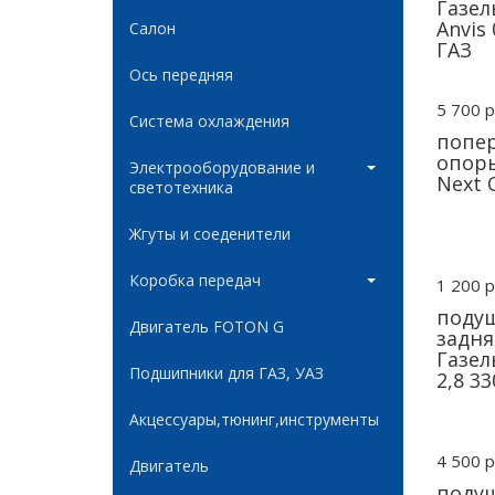
Газел
Anvis
Салон
ГАЗ
Ось передняя
5 700 р
Система охлаждения
попер
опоры
Электрооборудование и
Next 
светотехника
Жгуты и соеденители
Коробка передач
1 200 р
подуш
Двигатель FOTON G
задня
Газел
Подшипники для ГАЗ, УАЗ
2,8 3
Акцессуары,тюнинг,инструменты
4 500 р
Двигатель
подуш