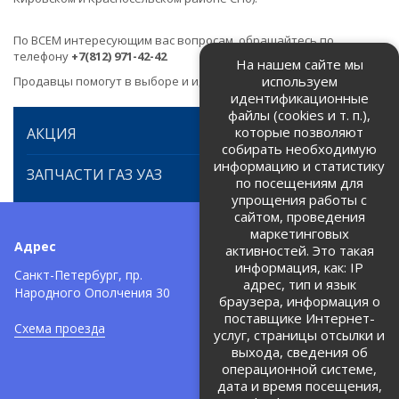
По ВСЕМ интересующим вас вопросам, обращайтесь по
телефону
+7(812) 971-42-42
На нашем сайте мы
используем
Продавцы помогут в выборе и идентификации товара.
идентификационные
файлы (cookies и т. п.),
которые позволяют
АКЦИЯ
собирать необходимую
информацию и статистику
ЗАПЧАСТИ ГАЗ УАЗ
по посещениям для
упрощения работы с
сайтом, проведения
маркетинговых
Адрес
Телефоны:
активностей. Это такая
информация, как: IP
+7 (812) 971-42-42
Санкт-Петербург, пр.
тел:
адрес, тип и язык
Народного Ополчения 30
браузера, информация о
Политика об обработке и
защите персональных данных
поставщике Интернет-
Схема проезда
услуг, страницы отсылки и
Соглашение на обработку
персональных данных
выхода, сведения об
операционной системе,
дата и время посещения,