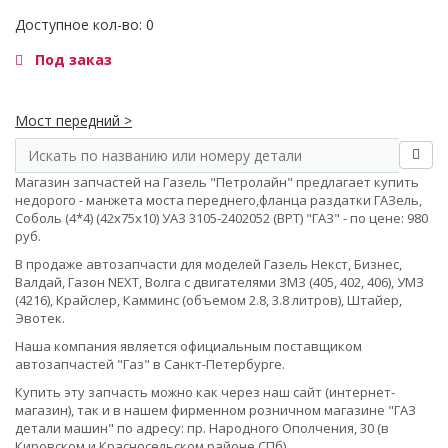
Доступное кол-во: 0
Под заказ
Мост передний >
Магазин запчастей на Газель "Петролайн" предлагает купить
недорого - манжета моста переднего,фланца раздатки ГАЗель,
Соболь (4*4) (42х75х10) УАЗ 3105-2402052 (ВРТ) "ГАЗ" - по цене: 980
руб.
В продаже автозапчасти для моделей Газель Некст, Бизнес,
Валдай, Газон NEXT, Волга с двигателями ЗМЗ (405, 402, 406), УМЗ
(4216), Крайслер, Камминс (объемом 2.8, 3.8 литров), Штайер,
Эвотек.
Наша компания является официальным поставщиком
автозапчастей "Газ" в Санкт-Петербурге.
Купить эту запчасть можно как через наш сайт (интернет-
магазин), так и в нашем фирменном розничном магазине "ГАЗ
детали машин" по адресу: пр. Народного Ополчения, 30 (в
Кировском и Красносельском районе СПб).