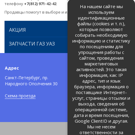
телефону
+7(812) 971-42-42
На нашем сайте мы
используем
Продавцы помогут в выборе и идентификации товара.
идентификационные
файлы (cookies и т. п.),
которые позволяют
АКЦИЯ
собирать необходимую
информацию и статистику
ЗАПЧАСТИ ГАЗ УАЗ
по посещениям для
упрощения работы с
сайтом, проведения
маркетинговых
Адрес
Телефоны:
активностей. Это такая
информация, как: IP
+7 (812) 971-42-42
Санкт-Петербург, пр.
тел:
адрес, тип и язык
Народного Ополчения 30
браузера, информация о
Политика об обработке и
защите персональных данных
поставщике Интернет-
Схема проезда
услуг, страницы отсылки и
Соглашение на обработку
персональных данных
выхода, сведения об
операционной системе,
дата и время посещения,
Google ClientID и другая.
Мы не несем
ответственности за