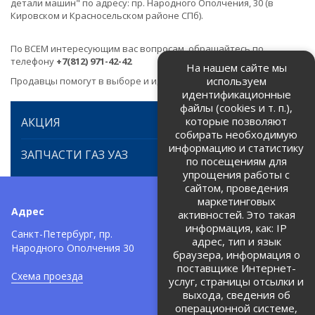
детали машин" по адресу: пр. Народного Ополчения, 30 (в
Кировском и Красносельском районе СПб).
По ВСЕМ интересующим вас вопросам, обращайтесь по
телефону
+7(812) 971-42-42
На нашем сайте мы
используем
Продавцы помогут в выборе и идентификации товара.
идентификационные
файлы (cookies и т. п.),
которые позволяют
АКЦИЯ
собирать необходимую
информацию и статистику
ЗАПЧАСТИ ГАЗ УАЗ
по посещениям для
упрощения работы с
сайтом, проведения
маркетинговых
Адрес
Телефоны:
активностей. Это такая
информация, как: IP
+7 (812) 971-42-42
Санкт-Петербург, пр.
тел:
адрес, тип и язык
Народного Ополчения 30
браузера, информация о
Политика об обработке и
защите персональных данных
поставщике Интернет-
Схема проезда
услуг, страницы отсылки и
Соглашение на обработку
персональных данных
выхода, сведения об
операционной системе,