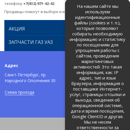
телефону
+7(812) 971-42-42
На нашем сайте мы
используем
Продавцы помогут в выборе и идентификации товара.
идентификационные
файлы (cookies и т. п.),
которые позволяют
АКЦИЯ
собирать необходимую
информацию и статистику
ЗАПЧАСТИ ГАЗ УАЗ
по посещениям для
упрощения работы с
сайтом, проведения
маркетинговых
Адрес
Телефоны:
активностей. Это такая
информация, как: IP
+7 (812) 971-42-42
Санкт-Петербург, пр.
тел:
адрес, тип и язык
Народного Ополчения 30
браузера, информация о
Политика об обработке и
защите персональных данных
поставщике Интернет-
Схема проезда
услуг, страницы отсылки и
Соглашение на обработку
персональных данных
выхода, сведения об
операционной системе,
дата и время посещения,
Google ClientID и другая.
Мы не несем
ответственности за