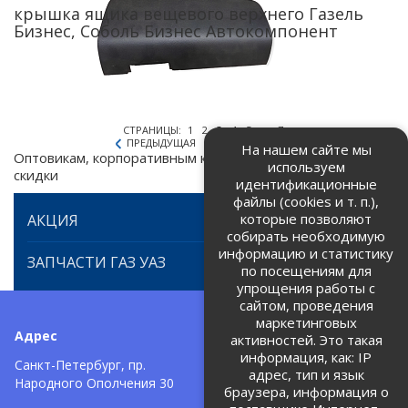
крышка ящика вещевого верхнего Газель
Бизнес, Соболь Бизнес Автокомпонент
СТРАНИЦЫ:
1
2
3
4
5
...
7
ПРЕДЫДУЩАЯ
СЛЕДУЮЩАЯ
На нашем сайте мы
Оптовикам, корпоративным клиентам предоставляем
используем
скидки
идентификационные
файлы (cookies и т. п.),
которые позволяют
АКЦИЯ
собирать необходимую
информацию и статистику
ЗАПЧАСТИ ГАЗ УАЗ
по посещениям для
упрощения работы с
сайтом, проведения
маркетинговых
Адрес
Телефоны:
активностей. Это такая
информация, как: IP
+7 (812) 971-42-42
Санкт-Петербург, пр.
тел:
адрес, тип и язык
Народного Ополчения 30
браузера, информация о
Политика об обработке и
защите персональных данных