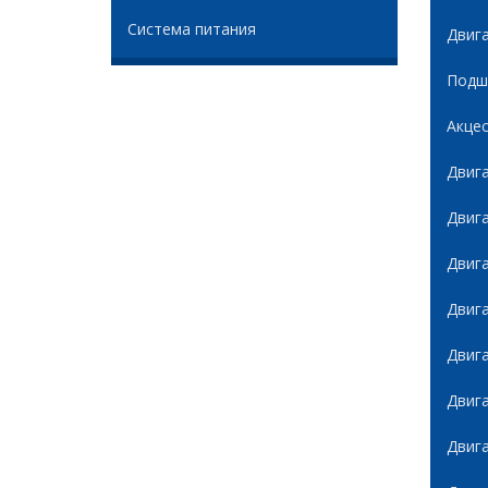
Система питания
Двиг
Подши
Акце
Двиг
Двиг
Двиг
Двиг
Двиг
Двиг
Двиг