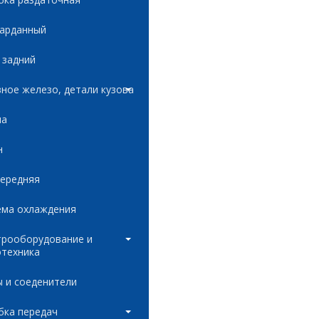
карданный
 задний
ное железо, детали кузова
ла
н
передняя
ема охлаждения
трооборудование и
отехника
 и соеденители
бка передач