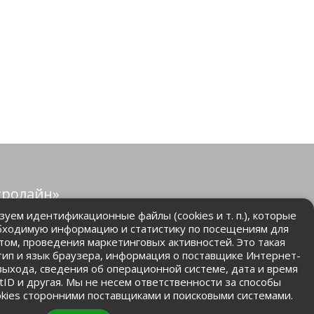
тролайн»
защищены.
уем идентификационные файлы (cookies и т. п.), которые
бходимую информацию и статистику по посещениям для
том, проведения маркетинговых активностей. Это такая
.ru
 тип и язык браузера, информация о поставщике Интернет-
 выхода, сведения об операционной системе, дата и время
ntID и другая. Мы не несем ответственности за способы
kies сторонними поставщиками и поисковыми системами.