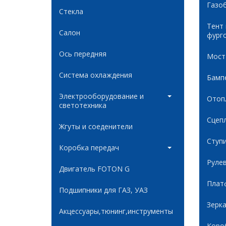
Газо
Стекла
Тент
Салон
фург
Ось передняя
Мост
Система охлаждения
Бамп
Электрооборудование и
Отоп
светотехника
Сцеп
Жгуты и соеденители
Ступ
Коробка передач
Руле
Двигатель FOTON G
Плат
Подшипники для ГАЗ, УАЗ
Зерк
Акцессуары,тюнинг,инструменты
Коро