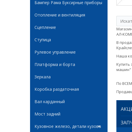
Бампер Рама Буксирные приборы
Отопление и вентиляция
Сцепление
Магазин
АЛ-КОМПА
Ступица
В продаж
Крайслер
Рулевое управление
Наша ко
Платформа и борта
Купить 
машин" 
Зеркала
По ВСЕМ
Коробка раздаточная
Продавц
Вал карданный
АКЦ
Мост задний
ЗАПЧ
Кузовное железо, детали кузова