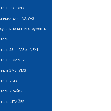
атель FOTON G
пники для ГАЗ, УАЗ
ссуары,тюнинг,инструменты
атель
атель 5344 ГАЗон NEXT
атель CUMMINS
атель ЗМЗ, УМЗ
атель УМЗ
атель КРАЙСЛЕР
атель ШТАЙЕР