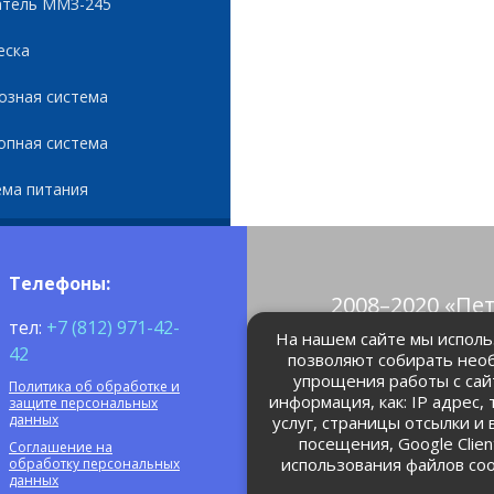
атель ММЗ-245
еска
озная система
опная система
ема питания
Телефоны:
2008–2020 «Пе
тел:
+7 (812) 971-42-
© Все права 
На нашем сайте мы использ
42
позволяют собирать нео
упрощения работы с сай
Политика об обработке и
petrolain@mail
информация, как: IP адрес,
защите персональных
данных
услуг, страницы отсылки и
посещения, Google Clie
Соглашение на
использования файлов coo
обработку персональных
данных