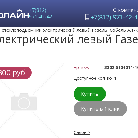
О компан
+7(812)
+7(812) 971-42-4
971-42-42
/
стеклоподьемник электрический левый Газель, Соболь А
лектрический левый Газе
Артикул
3302.6104011-1
300 руб.
Доступное кол-во: 1
Купить
Купить в 1 клик
Салон >