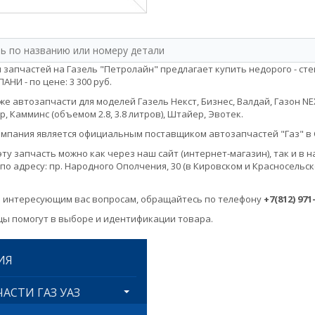
 запчастей на Газель "Петролайн" предлагает купить недорого - ст
НИ - по цене: 3 300 руб.
е автозапчасти для моделей Газель Некст, Бизнес, Валдай, Газон NEXT, 
, Камминс (объемом 2.8, 3.8 литров), Штайер, Эвотек.
мпания является официальным поставщиком автозапчастей "Газ" в 
эту запчасть можно как через наш сайт (интернет-магазин), так и 
по адресу: пр. Народного Ополчения, 30 (в Кировском и Красносельск
 интересующим вас вопросам, обращайтесь по телефону
+7(812) 971
ы помогут в выборе и идентификации товара.
ИЯ
АСТИ ГАЗ УАЗ