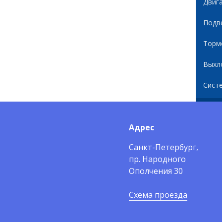
Двиг
Подв
Торм
Выхл
Сист
Адрес
Санкт-Петербург,
пр. Народного
Ополчения 30
Схема проезда