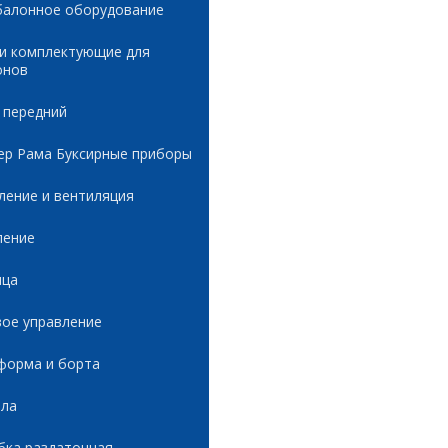
балонное оборудование
 и комплектующие для
онов
 передний
ер Рама Буксирные приборы
ление и вентиляция
ление
ица
вое управление
форма и борта
ала
бка раздаточная