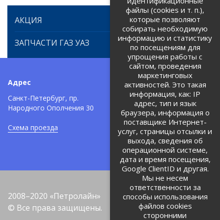
идентификационные
файлы (cookies и т. п.),
которые позволяют
АКЦИЯ
собирать необходимую
информацию и статистику
ЗАПЧАСТИ ГАЗ УАЗ
по посещениям для
упрощения работы с
сайтом, проведения
маркетинговых
Адрес
Телефоны:
активностей. Это такая
информация, как: IP
+7 (812) 971-42-42
Санкт-Петербург, пр.
тел:
адрес, тип и язык
Народного Ополчения 30
браузера, информация о
Политика об обработке и
защите персональных данных
поставщике Интернет-
Схема проезда
услуг, страницы отсылки и
Соглашение на обработку
персональных данных
выхода, сведения об
операционной системе,
дата и время посещения,
Google ClientID и другая.
Мы не несем
ответственности за
2008–2020 «Петролайн»
способы использования
файлов cookies
© Все права защищены.
сторонними