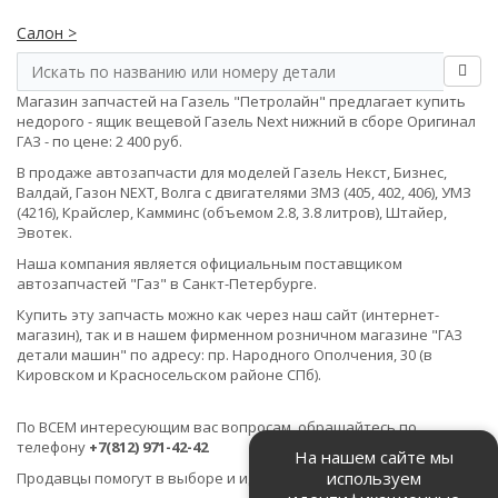
Салон >
Магазин запчастей на Газель "Петролайн" предлагает купить
недорого - ящик вещевой Газель Next нижний в сборе Оригинал
ГАЗ - по цене: 2 400 руб.
В продаже автозапчасти для моделей Газель Некст, Бизнес,
Валдай, Газон NEXT, Волга с двигателями ЗМЗ (405, 402, 406), УМЗ
(4216), Крайслер, Камминс (объемом 2.8, 3.8 литров), Штайер,
Эвотек.
Наша компания является официальным поставщиком
автозапчастей "Газ" в Санкт-Петербурге.
Купить эту запчасть можно как через наш сайт (интернет-
магазин), так и в нашем фирменном розничном магазине "ГАЗ
детали машин" по адресу: пр. Народного Ополчения, 30 (в
Кировском и Красносельском районе СПб).
По ВСЕМ интересующим вас вопросам, обращайтесь по
телефону
+7(812) 971-42-42
На нашем сайте мы
используем
Продавцы помогут в выборе и идентификации товара.