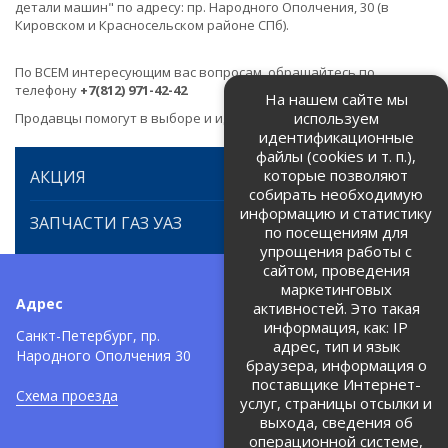
детали машин" по адресу: пр. Народного Ополчения, 30 (в
Кировском и Красносельском районе СПб).
По ВСЕМ интересующим вас вопросам, обращайтесь по
телефону
+7(812) 971-42-42
На нашем сайте мы
используем
Продавцы помогут в выборе и идентификации товара.
идентификационные
файлы (cookies и т. п.),
которые позволяют
АКЦИЯ
собирать необходимую
информацию и статистику
ЗАПЧАСТИ ГАЗ УАЗ
по посещениям для
упрощения работы с
сайтом, проведения
маркетинговых
Адрес
Телефоны:
активностей. Это такая
информация, как: IP
+7 (812) 971-42-42
Санкт-Петербург, пр.
тел:
адрес, тип и язык
Народного Ополчения 30
браузера, информация о
Политика об обработке и
защите персональных данных
поставщике Интернет-
Схема проезда
услуг, страницы отсылки и
Соглашение на обработку
персональных данных
выхода, сведения об
операционной системе,