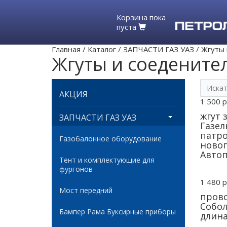
Корзина пока
пуста
Главная
/
Каталог
/
ЗАПЧАСТИ ГАЗ УАЗ
/
Жгуты 
Жгуты и соедените
АКЦИЯ
1 500 р
жгут 
ЗАПЧАСТИ ГАЗ УАЗ
Газел
патр
Газобалонное оборудование
новог
Авто
Тент и комплектующие для
фургонов
1 480 р
Мост передний
прово
Собол
Бампер Рама Буксирные приборы
длина