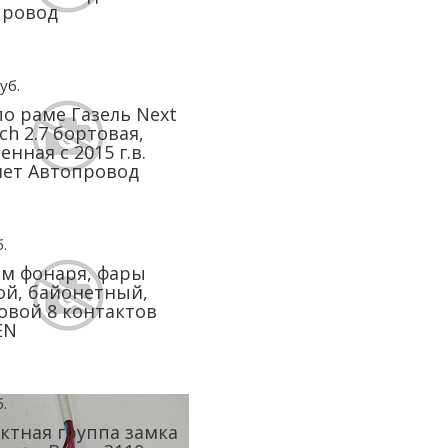
провод
уб.
по раме Газель Next
ch 2.7 бортовая,
енная с 2015 г.в.
ет Автопровод
.
м фонаря, фары
й, байонетный,
овой 8 контактов
EN
.
ктная группа замка