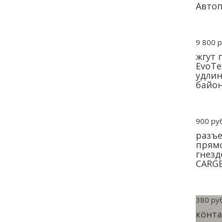
Авто
9 800 р
жгут 
EvoTe
удлин
байон
900 руб
разъе
прямо
гнезд
CARG
380 руб
конта