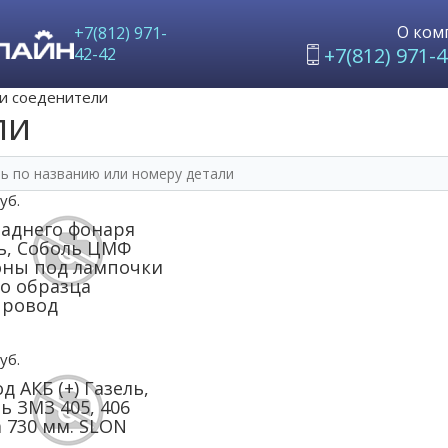
О ком
+7(812) 971-
+7(812) 971-4
42-42
и соеденители
ли
уб.
заднего фонаря
ь, Соболь ЦМФ
оны под лампочки
о образца
провод
уб.
д АКБ (+) Газель,
ь ЗМЗ 405, 406
 730 мм. SLON