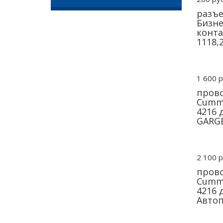
разъе
Бизне
конта
1118,
1 600 р
прово
Cummi
4216 
GARG
2 100 р
прово
Cummi
4216 
Авто