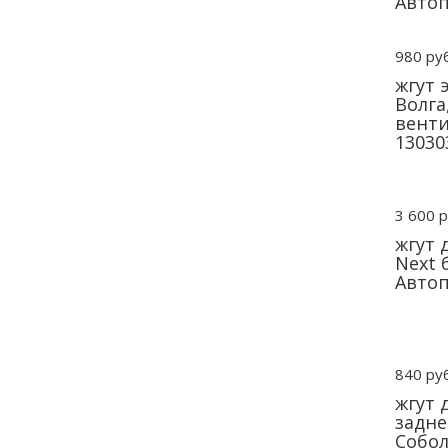
Авто
980 руб
жгут 
Волга
вент
13030
3 600 р
жгут 
Next 
Авто
840 руб
жгут 
задне
Соболь