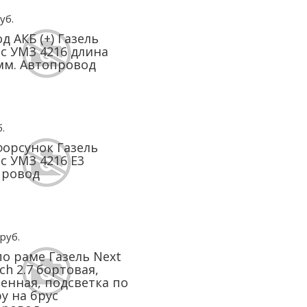
уб.
д АКБ (+) Газель
с УМЗ 4216 длина
мм. Автопровод
.
форсунок Газель
с УМЗ 4216 Е3
провод
руб.
по раме Газель Next
ch 2.7 бортовая,
енная, подсветка по
у на брус