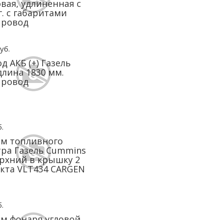
вая, удлиненная с
 г. с габаритами
провод
уб.
д АКБ (+) Газель
длина 1830 мм.
провод
.
м топливного
ра Газель Cummins
ерхний в крышку 2
кта VLT434 CARGEN
.
м фонаря угловой,