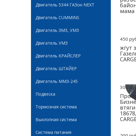
байон
Двигатель 5344 ГАЗон NEXT
мама 
Двигатель CUMMINS
Двигатель ЗМЗ, УМЗ
450 руб
Двигатель УМЗ
жгут 
Газел
Двигатель КРАЙСЛЕР
CARG
Двигатель ШТАЙЕР
Двигатель ММЗ-245
300 руб
Подвеска
Прово
Бизне
Тормозная система
втяги
18678
CARG
Выхлопная система
Система питания
200 руб