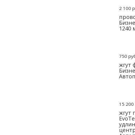
2 100 р
прово
Бизне
1240 
750 руб
жгут 
Бизне
Авто
15 200 
жгут 
EvoTe
удлин
центр