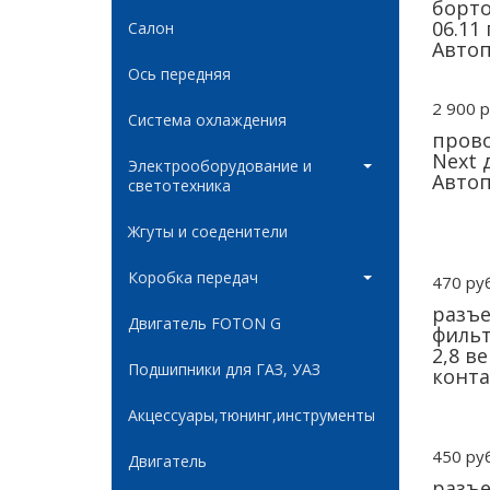
борто
06.11
Салон
Авто
Ось передняя
2 900 р
Система охлаждения
прово
Next 
Электрооборудование и
Авто
светотехника
Жгуты и соеденители
Коробка передач
470 руб
разъе
Двигатель FOTON G
фильт
2,8 в
Подшипники для ГАЗ, УАЗ
конта
Акцессуары,тюнинг,инструменты
450 руб
Двигатель
разъе