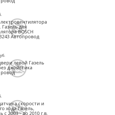
провод
.
электровентилятора
, Газель для
илятора BOSCH
3243 Автопровод
уб.
двери левой Газель
без джойстика
провод
.
датчика скорости и
го хода Газель,
 с 2003 - до 2010 г.в.