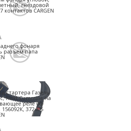
етный, гнездовой
7 контактов CARGEN
.
заднего фонаря
ь разъем папа
EN
.
д стартера Газель
с, Next Cummins на
вающее реле 00-
, 156092К, 372406
EN
.