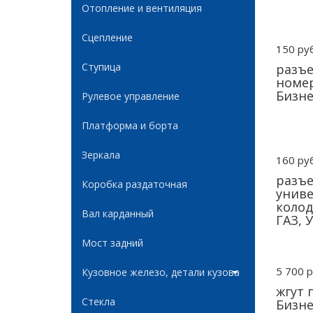
Отопление и вентиляция
Сцепление
150 руб
Ступица
разъе
номер
Бизне
Рулевое управление
Платформа и борта
Зеркала
160 руб
разъе
Коробка раздаточная
униве
колод
Вал карданный
ГАЗ, 
Мост задний
5 700 р
Кузовное железо, детали кузова
жгут 
Стекла
Бизне