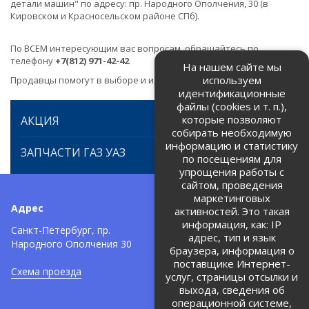
детали машин" по адресу: пр. Народного Ополчения, 30 (в
Кировском и Красносельском районе СПб).
По ВСЕМ интересующим вас вопросам, обращайтесь по
телефону
+7(812) 971-42-42
На нашем сайте мы
используем
Продавцы помогут в выборе и идентификации товара.
идентификационные
файлы (cookies и т. п.),
которые позволяют
АКЦИЯ
собирать необходимую
информацию и статистику
ЗАПЧАСТИ ГАЗ УАЗ
по посещениям для
упрощения работы с
сайтом, проведения
маркетинговых
Адрес
Телефоны:
активностей. Это такая
информация, как: IP
+7 (812) 971-42-42
Санкт-Петербург, пр.
тел:
адрес, тип и язык
Народного Ополчения 30
браузера, информация о
Политика об обработке и
защите персональных данных
поставщике Интернет-
Схема проезда
услуг, страницы отсылки и
Соглашение на обработку
персональных данных
выхода, сведения об
операционной системе,