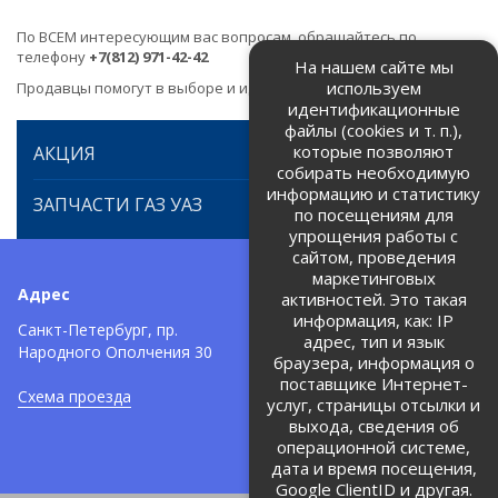
По ВСЕМ интересующим вас вопросам, обращайтесь по
телефону
+7(812) 971-42-42
На нашем сайте мы
используем
Продавцы помогут в выборе и идентификации товара.
идентификационные
файлы (cookies и т. п.),
которые позволяют
АКЦИЯ
собирать необходимую
информацию и статистику
ЗАПЧАСТИ ГАЗ УАЗ
по посещениям для
упрощения работы с
сайтом, проведения
маркетинговых
Адрес
Телефоны:
активностей. Это такая
информация, как: IP
+7 (812) 971-42-42
Санкт-Петербург, пр.
тел:
адрес, тип и язык
Народного Ополчения 30
браузера, информация о
Политика об обработке и
защите персональных данных
поставщике Интернет-
Схема проезда
услуг, страницы отсылки и
Соглашение на обработку
персональных данных
выхода, сведения об
операционной системе,
дата и время посещения,
Google ClientID и другая.