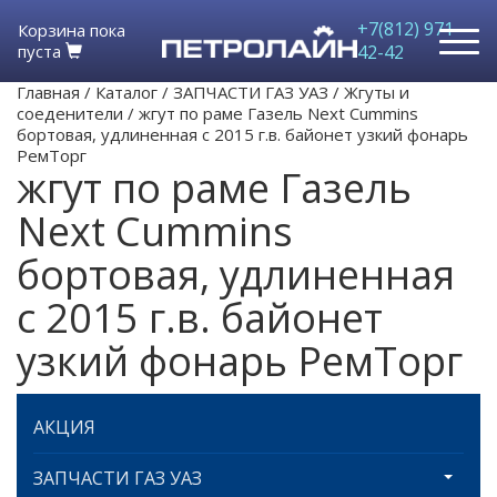
+7(812) 971-
Корзина пока
пуста
42-42
Главная
/
Каталог
/
ЗАПЧАСТИ ГАЗ УАЗ
/
Жгуты и
соеденители
/
жгут по раме Газель Next Cummins
бортовая, удлиненная с 2015 г.в. байонет узкий фонарь
РемТорг
жгут по раме Газель
Next Cummins
бортовая, удлиненная
с 2015 г.в. байонет
узкий фонарь РемТорг
АКЦИЯ
ЗАПЧАСТИ ГАЗ УАЗ