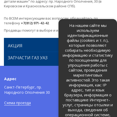
детали машин" по адресу: пр. Народного Ополчения, 30 (в
Кировском и Красносельском районе СПб).
По ВСЕМ интересующим вас вопросам, обращайтесь по
телефону
+7(812) 971-42-42
На нашем сайте мы
используем
Продавцы помогут в выборе и идентификации товара.
идентификационные
файлы (cookies и т. п.),
которые позволяют
АКЦИЯ
собирать необходимую
информацию и статистику
ЗАПЧАСТИ ГАЗ УАЗ
по посещениям для
упрощения работы с
сайтом, проведения
маркетинговых
Адрес
Телефоны:
активностей. Это такая
информация, как: IP
+7 (812) 971-42-42
Санкт-Петербург, пр.
тел:
адрес, тип и язык
Народного Ополчения 30
браузера, информация о
Политика об обработке и
защите персональных данных
поставщике Интернет-
Схема проезда
услуг, страницы отсылки и
Соглашение на обработку
персональных данных
выхода, сведения об
операционной системе,