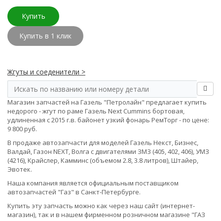
Купить
Купить в 1 клик
Жгуты и соеденители >
Магазин запчастей на Газель "Петролайн" предлагает купить
недорого - жгут по раме Газель Next Cummins бортовая,
удлиненная с 2015 г.в. байонет узкий фонарь РемТорг - по цене:
9 800 руб.
В продаже автозапчасти для моделей Газель Некст, Бизнес,
Валдай, Газон NEXT, Волга с двигателями ЗМЗ (405, 402, 406), УМЗ
(4216), Крайслер, Камминс (объемом 2.8, 3.8 литров), Штайер,
Эвотек.
Наша компания является официальным поставщиком
автозапчастей "Газ" в Санкт-Петербурге.
Купить эту запчасть можно как через наш сайт (интернет-
магазин), так и в нашем фирменном розничном магазине "ГАЗ