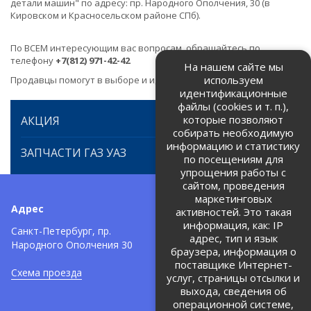
детали машин" по адресу: пр. Народного Ополчения, 30 (в
Кировском и Красносельском районе СПб).
По ВСЕМ интересующим вас вопросам, обращайтесь по
телефону
+7(812) 971-42-42
На нашем сайте мы
используем
Продавцы помогут в выборе и идентификации товара.
идентификационные
файлы (cookies и т. п.),
которые позволяют
АКЦИЯ
собирать необходимую
информацию и статистику
ЗАПЧАСТИ ГАЗ УАЗ
по посещениям для
упрощения работы с
сайтом, проведения
маркетинговых
Адрес
Телефоны:
активностей. Это такая
информация, как: IP
+7 (812) 971-42-42
Санкт-Петербург, пр.
тел:
адрес, тип и язык
Народного Ополчения 30
браузера, информация о
Политика об обработке и
защите персональных данных
поставщике Интернет-
Схема проезда
услуг, страницы отсылки и
Соглашение на обработку
персональных данных
выхода, сведения об
операционной системе,