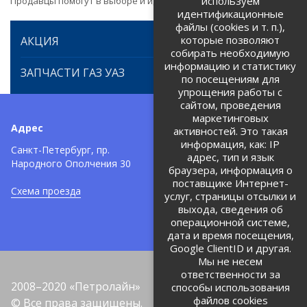
используем
Продавцы помогут в выборе и идентификации товара.
идентификационные
файлы (cookies и т. п.),
которые позволяют
АКЦИЯ
собирать необходимую
информацию и статистику
ЗАПЧАСТИ ГАЗ УАЗ
по посещениям для
упрощения работы с
сайтом, проведения
маркетинговых
Адрес
Телефоны:
активностей. Это такая
информация, как: IP
+7 (812) 971-42-42
Санкт-Петербург, пр.
тел:
адрес, тип и язык
Народного Ополчения 30
браузера, информация о
Политика об обработке и
защите персональных данных
поставщике Интернет-
Схема проезда
услуг, страницы отсылки и
Соглашение на обработку
персональных данных
выхода, сведения об
операционной системе,
дата и время посещения,
Google ClientID и другая.
Мы не несем
ответственности за
2008–2020 «Петролайн»
способы использования
файлов cookies
© Все права защищены.