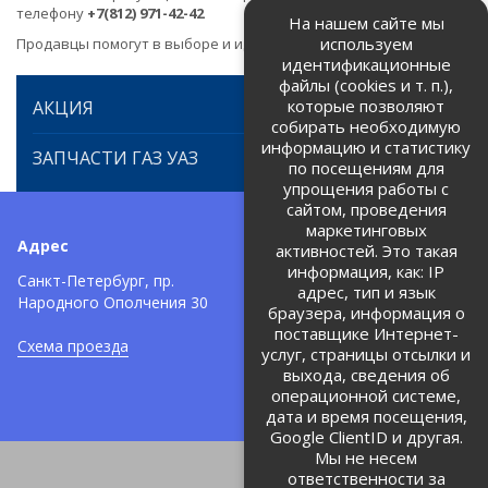
телефону
+7(812) 971-42-42
На нашем сайте мы
используем
Продавцы помогут в выборе и идентификации товара.
идентификационные
файлы (cookies и т. п.),
которые позволяют
АКЦИЯ
собирать необходимую
информацию и статистику
ЗАПЧАСТИ ГАЗ УАЗ
по посещениям для
упрощения работы с
сайтом, проведения
маркетинговых
Адрес
Телефоны:
активностей. Это такая
информация, как: IP
+7 (812) 971-42-42
Санкт-Петербург, пр.
тел:
адрес, тип и язык
Народного Ополчения 30
браузера, информация о
Политика об обработке и
защите персональных данных
поставщике Интернет-
Схема проезда
услуг, страницы отсылки и
Соглашение на обработку
персональных данных
выхода, сведения об
операционной системе,
дата и время посещения,
Google ClientID и другая.
Мы не несем
ответственности за