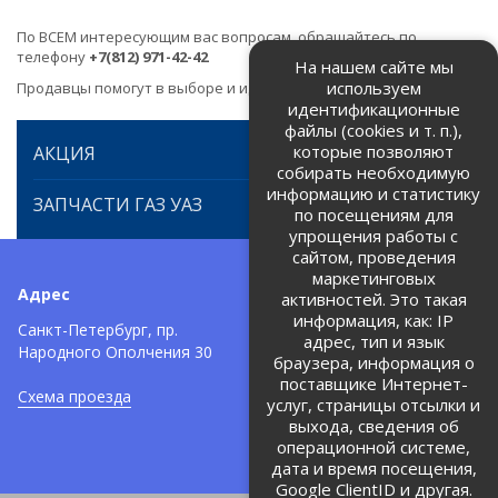
По ВСЕМ интересующим вас вопросам, обращайтесь по
телефону
+7(812) 971-42-42
На нашем сайте мы
используем
Продавцы помогут в выборе и идентификации товара.
идентификационные
файлы (cookies и т. п.),
которые позволяют
АКЦИЯ
собирать необходимую
информацию и статистику
ЗАПЧАСТИ ГАЗ УАЗ
по посещениям для
упрощения работы с
сайтом, проведения
маркетинговых
Адрес
Телефоны:
активностей. Это такая
информация, как: IP
+7 (812) 971-42-42
Санкт-Петербург, пр.
тел:
адрес, тип и язык
Народного Ополчения 30
браузера, информация о
Политика об обработке и
защите персональных данных
поставщике Интернет-
Схема проезда
услуг, страницы отсылки и
Соглашение на обработку
персональных данных
выхода, сведения об
операционной системе,
дата и время посещения,
Google ClientID и другая.