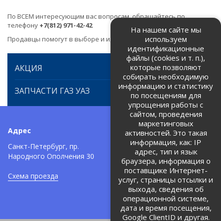
По ВСЕМ интересующим вас вопросам, обращайтесь по
телефону
+7(812) 971-42-42
На нашем сайте мы
используем
Продавцы помогут в выборе и идентификации товара.
идентификационные
файлы (cookies и т. п.),
которые позволяют
АКЦИЯ
собирать необходимую
информацию и статистику
ЗАПЧАСТИ ГАЗ УАЗ
по посещениям для
упрощения работы с
сайтом, проведения
маркетинговых
Адрес
Телефоны:
активностей. Это такая
информация, как: IP
+7 (812) 971-42-42
Санкт-Петербург, пр.
тел:
адрес, тип и язык
Народного Ополчения 30
браузера, информация о
Политика об обработке и
защите персональных данных
поставщике Интернет-
Схема проезда
услуг, страницы отсылки и
Соглашение на обработку
персональных данных
выхода, сведения об
операционной системе,
дата и время посещения,
Google ClientID и другая.