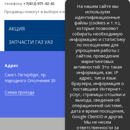
телефону
+7(812) 971-42-42
На нашем сайте мы
используем
Продавцы помогут в выборе и идентификации товара.
идентификационные
файлы (cookies и т. п.),
которые позволяют
АКЦИЯ
собирать необходимую
информацию и статистику
ЗАПЧАСТИ ГАЗ УАЗ
по посещениям для
упрощения работы с
сайтом, проведения
маркетинговых
Адрес
Телефоны:
активностей. Это такая
информация, как: IP
+7 (812) 971-42-42
Санкт-Петербург, пр.
тел:
адрес, тип и язык
Народного Ополчения 30
браузера, информация о
Политика об обработке и
защите персональных данных
поставщике Интернет-
Схема проезда
услуг, страницы отсылки и
Соглашение на обработку
персональных данных
выхода, сведения об
операционной системе,
дата и время посещения,
Google ClientID и другая.
Мы не несем
ответственности за