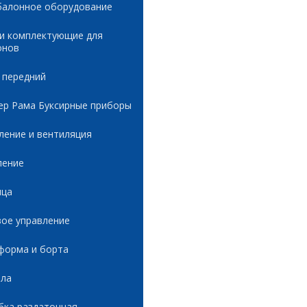
балонное оборудование
 и комплектующие для
онов
 передний
ер Рама Буксирные приборы
ление и вентиляция
ление
ица
вое управление
форма и борта
ала
бка раздаточная