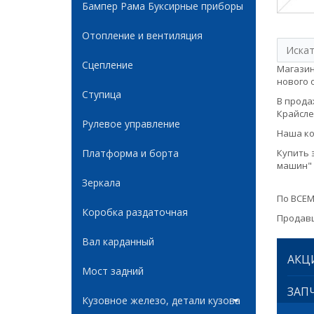
Бампер Рама Буксирные приборы
Отопление и вентиляция
Сцепление
Магазин
нового о
Ступица
В продаж
Крайслер
Рулевое управление
Наша ко
Платформа и борта
Купить 
машин" 
Зеркала
По ВСЕМ
Коробка раздаточная
Продавц
Вал карданный
АКЦ
Мост задний
ЗАПЧ
Кузовное железо, детали кузова