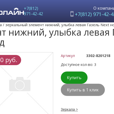
О компан
+7(812)
+7(812) 971-42-4
971-42-42
а
/
зеркальный элемент нижний, улыбка левая Газель Next н
т нижний, улыбка левая 
д
Артикул
3302-8201218
0 руб.
Доступное кол-во: 3
Купить
Купить в 1 клик
Зеркала >