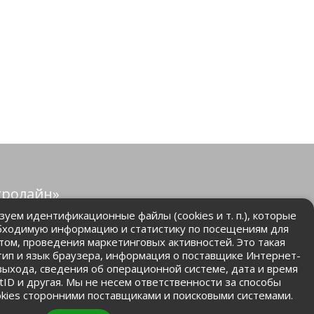
тролайн»
защищены.
уем идентификационные файлы (cookies и т. п.), которые
бходимую информацию и статистику по посещениям для
том, проведения маркетинговых активностей. Это такая
.ru
 тип и язык браузера, информация о поставщике Интернет-
 выхода, сведения об операционной системе, дата и время
ntID и другая. Мы не несем ответственности за способы
kies сторонними поставщиками и поисковыми системами.