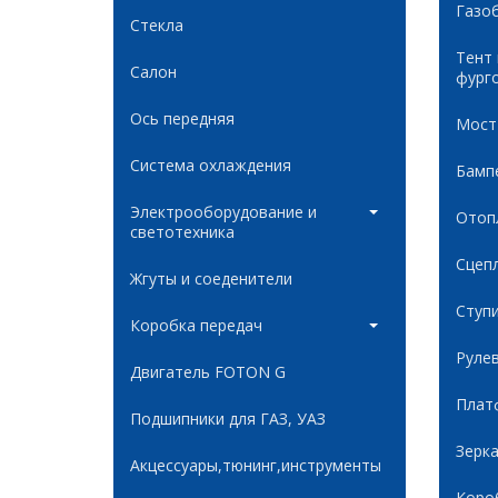
Газо
Стекла
Тент
Салон
фург
Ось передняя
Мост
Система охлаждения
Бамп
Электрооборудование и
Отоп
светотехника
Сцеп
Жгуты и соеденители
Ступ
Коробка передач
Руле
Двигатель FOTON G
Плат
Подшипники для ГАЗ, УАЗ
Зерк
Акцессуары,тюнинг,инструменты
Коро