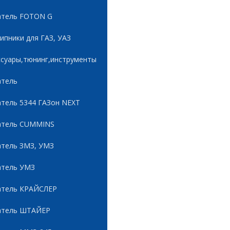
атель FOTON G
пники для ГАЗ, УАЗ
ссуары,тюнинг,инструменты
атель
атель 5344 ГАЗон NEXT
атель CUMMINS
атель ЗМЗ, УМЗ
атель УМЗ
атель КРАЙСЛЕР
атель ШТАЙЕР