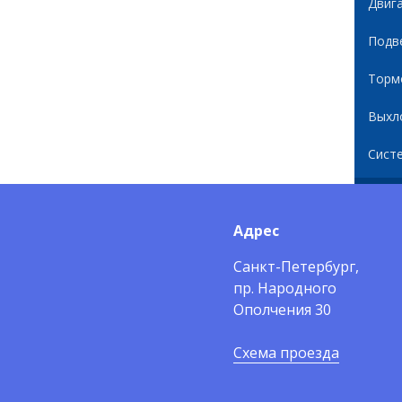
Двиг
Подв
Торм
Выхл
Сист
Адрес
Санкт-Петербург,
пр. Народного
Ополчения 30
Схема проезда