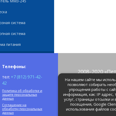
атель ММЗ-245
еска
озная система
опная система
ема питания
Телефоны:
2008–2020 «Пе
тел:
+7 (812) 971-42-
© Все права 
На нашем сайте мы использ
42
позволяют собирать нео
упрощения работы с сай
Политика об обработке и
petrolain@mail
информация, как: IP адрес,
защите персональных
данных
услуг, страницы отсылки и
посещения, Google Clie
Соглашение на
использования файлов coo
обработку персональных
данных