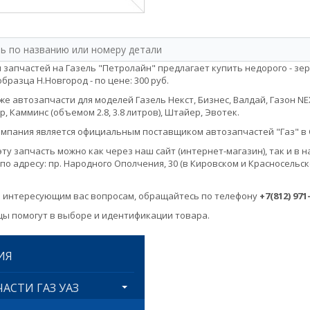
 запчастей на Газель "Петролайн" предлагает купить недорого - зе
бразца Н.Новгород - по цене: 300 руб.
е автозапчасти для моделей Газель Некст, Бизнес, Валдай, Газон NEXT, 
, Камминс (объемом 2.8, 3.8 литров), Штайер, Эвотек.
мпания является официальным поставщиком автозапчастей "Газ" в 
эту запчасть можно как через наш сайт (интернет-магазин), так и 
по адресу: пр. Народного Ополчения, 30 (в Кировском и Красносельск
 интересующим вас вопросам, обращайтесь по телефону
+7(812) 971
ы помогут в выборе и идентификации товара.
ИЯ
АСТИ ГАЗ УАЗ