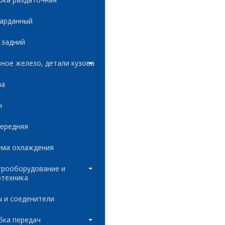
карданный
 задний
ное железо, детали кузова
ла
н
передняя
ема охлаждения
трооборудование и
отехника
 и соеденители
бка передач