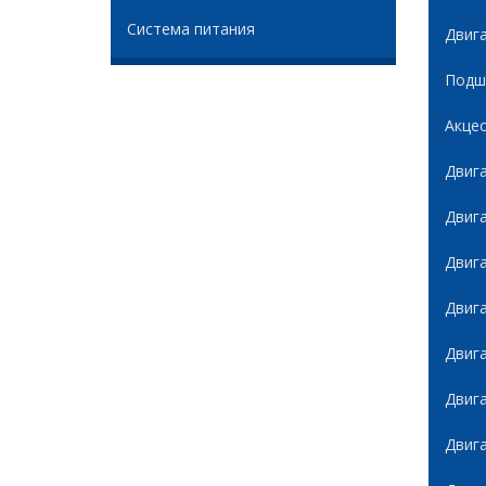
Система питания
Двиг
Подши
Акце
Двиг
Двиг
Двиг
Двиг
Двиг
Двиг
Двиг