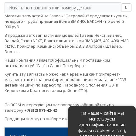
Магазин запчастей на Газель "Петролайн" предлагает купить
недорого - труба приемная Волга ЗМЗ 406 БАКСАН - по цене: 3
900 руб.
В продаже автозапчасти для моделей Газель Некст, Бизнес,
Валдай, Газон NEXT, Волга с двигателями ЗМЗ (405, 402, 406), УМЗ
(4216), Крайслер, Камминс (объемом 2.8, 3.8 литров), Штайер,
Эвотек.
Наша компания является официальным поставщиком
автозапчастей "Газ" в Санкт-Петербурге.
Купить эту запчасть можно как через наш сайт (интернет-
магазин), так и в нашем фирменном розничном магазине "ГАЗ
детали машин" по адресу: пр. Народного Ополчения, 30 (в
Кировском и Красносельском районе СПб).
По ВСЕМ интересующим вас вопросам, обращайтесь по
телефону
+7(812) 971-42-42
На нашем сайте мы
используем
Продавцы помогут в выборе и идентификации товара.
идентификационные
файлы (cookies и т. п.),