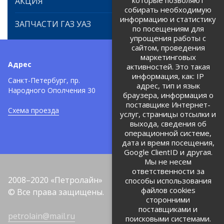
которые позволяют
АКЦИЯ
собирать необходимую
информацию и статистику
ЗАПЧАСТИ ГАЗ УАЗ
по посещениям для
упрощения работы с
сайтом, проведения
маркетинговых
Адрес
Телефоны:
активностей. Это такая
информация, как: IP
+7 (812) 971-42-42
Санкт-Петербург, пр.
тел:
адрес, тип и язык
Народного Ополчения 30
браузера, информация о
Политика об обработке и
защите персональных данных
поставщике Интернет-
Схема проезда
услуг, страницы отсылки и
Соглашение на обработку
персональных данных
выхода, сведения об
операционной системе,
дата и время посещения,
Google ClientID и другая.
Мы не несем
ответственности за
2008–2020 «Петролайн»
способы использования
файлов cookies
© Все права защищены.
сторонними
поставщиками и
petrolain@mail.ru
поисковыми системами.