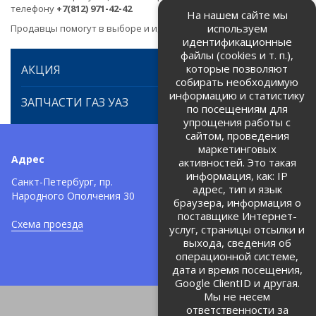
телефону
+7(812) 971-42-42
На нашем сайте мы
используем
Продавцы помогут в выборе и идентификации товара.
идентификационные
файлы (cookies и т. п.),
которые позволяют
АКЦИЯ
собирать необходимую
информацию и статистику
ЗАПЧАСТИ ГАЗ УАЗ
по посещениям для
упрощения работы с
сайтом, проведения
маркетинговых
Адрес
Телефоны:
активностей. Это такая
информация, как: IP
+7 (812) 971-42-42
Санкт-Петербург, пр.
тел:
адрес, тип и язык
Народного Ополчения 30
браузера, информация о
Политика об обработке и
защите персональных данных
поставщике Интернет-
Схема проезда
услуг, страницы отсылки и
Соглашение на обработку
персональных данных
выхода, сведения об
операционной системе,
дата и время посещения,
Google ClientID и другая.
Мы не несем
ответственности за