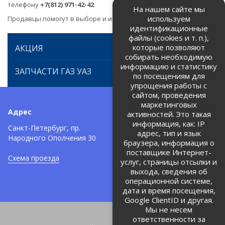
телефону
+7(812) 971-42-42
На нашем сайте мы
используем
Продавцы помогут в выборе и идентификации товара.
идентификационные
файлы (cookies и т. п.),
которые позволяют
АКЦИЯ
собирать необходимую
информацию и статистику
ЗАПЧАСТИ ГАЗ УАЗ
по посещениям для
упрощения работы с
сайтом, проведения
маркетинговых
Адрес
Телефоны:
активностей. Это такая
информация, как: IP
+7 (812) 971-42-42
Санкт-Петербург, пр.
тел:
адрес, тип и язык
Народного Ополчения 30
браузера, информация о
Политика об обработке и
защите персональных данных
поставщике Интернет-
Схема проезда
услуг, страницы отсылки и
Соглашение на обработку
персональных данных
выхода, сведения об
операционной системе,
дата и время посещения,
Google ClientID и другая.
Мы не несем
ответственности за