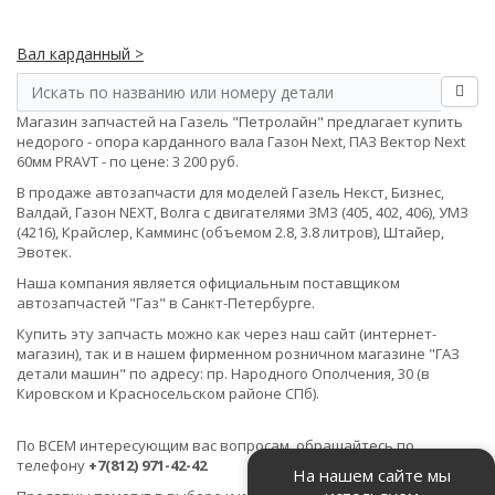
Вал карданный >
Магазин запчастей на Газель "Петролайн" предлагает купить
недорого - опора карданного вала Газон Next, ПАЗ Вектор Next
60мм PRAVT - по цене: 3 200 руб.
В продаже автозапчасти для моделей Газель Некст, Бизнес,
Валдай, Газон NEXT, Волга с двигателями ЗМЗ (405, 402, 406), УМЗ
(4216), Крайслер, Камминс (объемом 2.8, 3.8 литров), Штайер,
Эвотек.
Наша компания является официальным поставщиком
автозапчастей "Газ" в Санкт-Петербурге.
Купить эту запчасть можно как через наш сайт (интернет-
магазин), так и в нашем фирменном розничном магазине "ГАЗ
детали машин" по адресу: пр. Народного Ополчения, 30 (в
Кировском и Красносельском районе СПб).
По ВСЕМ интересующим вас вопросам, обращайтесь по
телефону
+7(812) 971-42-42
На нашем сайте мы