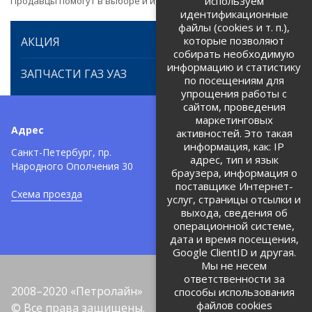
используем
Продавцы помогут в выборе и идентификации товара.
идентификационные
файлы (cookies и т. п.),
которые позволяют
АКЦИЯ
собирать необходимую
информацию и статистику
ЗАПЧАСТИ ГАЗ УАЗ
по посещениям для
упрощения работы с
сайтом, проведения
маркетинговых
Адрес
Телефоны:
активностей. Это такая
информация, как: IP
+7 (812) 971-42-42
Санкт-Петербург, пр.
тел:
адрес, тип и язык
Народного Ополчения 30
браузера, информация о
Политика об обработке и
защите персональных данных
поставщике Интернет-
Схема проезда
услуг, страницы отсылки и
Соглашение на обработку
персональных данных
выхода, сведения об
операционной системе,
дата и время посещения,
Google ClientID и другая.
Мы не несем
ответственности за
2008–2020 «Петролайн»
способы использования
файлов cookies
© Все права защищены.