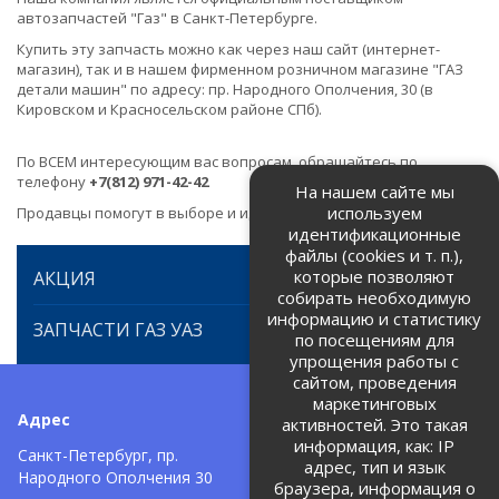
автозапчастей "Газ" в Санкт-Петербурге.
Купить эту запчасть можно как через наш сайт (интернет-
магазин), так и в нашем фирменном розничном магазине "ГАЗ
детали машин" по адресу: пр. Народного Ополчения, 30 (в
Кировском и Красносельском районе СПб).
По ВСЕМ интересующим вас вопросам, обращайтесь по
телефону
+7(812) 971-42-42
На нашем сайте мы
используем
Продавцы помогут в выборе и идентификации товара.
идентификационные
файлы (cookies и т. п.),
которые позволяют
АКЦИЯ
собирать необходимую
информацию и статистику
ЗАПЧАСТИ ГАЗ УАЗ
по посещениям для
упрощения работы с
сайтом, проведения
маркетинговых
Адрес
Телефоны:
активностей. Это такая
информация, как: IP
+7 (812) 971-42-42
Санкт-Петербург, пр.
тел:
адрес, тип и язык
Народного Ополчения 30
браузера, информация о
Политика об обработке и