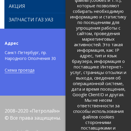
файлы (cookies и т. п.),
которые позволяют
АКЦИЯ
собирать необходимую
информацию и статистику
ЗАПЧАСТИ ГАЗ УАЗ
по посещениям для
упрощения работы с
сайтом, проведения
маркетинговых
Адрес
Телефоны:
активностей. Это такая
информация, как: IP
+7 (812) 971-42-42
Санкт-Петербург, пр.
тел:
адрес, тип и язык
Народного Ополчения 30
браузера, информация о
Политика об обработке и
защите персональных данных
поставщике Интернет-
Схема проезда
услуг, страницы отсылки и
Соглашение на обработку
персональных данных
выхода, сведения об
операционной системе,
дата и время посещения,
Google ClientID и другая.
Мы не несем
ответственности за
2008–2020 «Петролайн»
способы использования
файлов cookies
© Все права защищены.
сторонними
поставщиками и