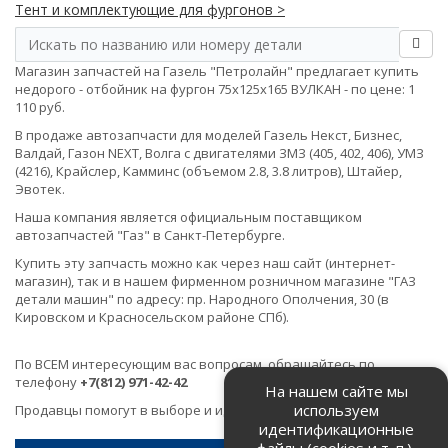
Тент и комплектующие для фургонов >
Магазин запчастей на Газель "Петролайн" предлагает купить
недорого - отбойник на фургон 75х125х165 ВУЛКАН - по цене: 1
110 руб.
В продаже автозапчасти для моделей Газель Некст, Бизнес,
Валдай, Газон NEXT, Волга с двигателями ЗМЗ (405, 402, 406), УМЗ
(4216), Крайслер, Камминс (объемом 2.8, 3.8 литров), Штайер,
Эвотек.
Наша компания является официальным поставщиком
автозапчастей "Газ" в Санкт-Петербурге.
Купить эту запчасть можно как через наш сайт (интернет-
магазин), так и в нашем фирменном розничном магазине "ГАЗ
детали машин" по адресу: пр. Народного Ополчения, 30 (в
Кировском и Красносельском районе СПб).
По ВСЕМ интересующим вас вопросам, обращайтесь по
телефону
+7(812) 971-42-42
На нашем сайте мы
используем
Продавцы помогут в выборе и идентификации товара.
идентификационные