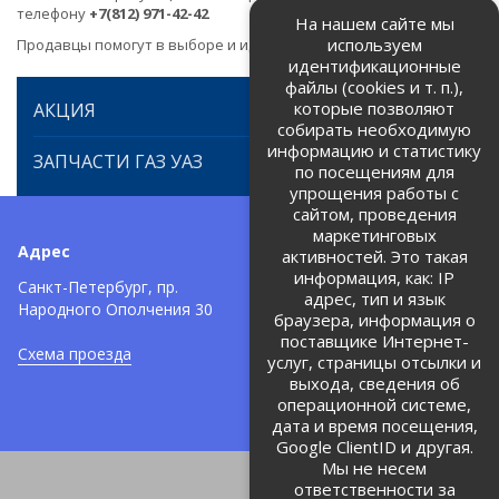
телефону
+7(812) 971-42-42
На нашем сайте мы
используем
Продавцы помогут в выборе и идентификации товара.
идентификационные
файлы (cookies и т. п.),
которые позволяют
АКЦИЯ
собирать необходимую
информацию и статистику
ЗАПЧАСТИ ГАЗ УАЗ
по посещениям для
упрощения работы с
сайтом, проведения
маркетинговых
Адрес
Телефоны:
активностей. Это такая
информация, как: IP
+7 (812) 971-42-42
Санкт-Петербург, пр.
тел:
адрес, тип и язык
Народного Ополчения 30
браузера, информация о
Политика об обработке и
защите персональных данных
поставщике Интернет-
Схема проезда
услуг, страницы отсылки и
Соглашение на обработку
персональных данных
выхода, сведения об
операционной системе,
дата и время посещения,
Google ClientID и другая.
Мы не несем
ответственности за