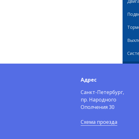
Двиг
Подв
Торм
Выхл
Сист
Адрес
Санкт-Петербург,
пр. Народного
Ополчения 30
Схема проезда