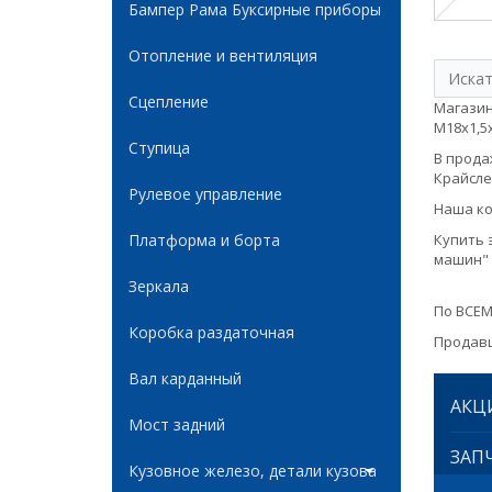
Бампер Рама Буксирные приборы
Отопление и вентиляция
Сцепление
Магазин
М18х1,5х
Ступица
В продаж
Крайслер
Рулевое управление
Наша ко
Платформа и борта
Купить 
машин" 
Зеркала
По ВСЕМ
Коробка раздаточная
Продавц
Вал карданный
АКЦ
Мост задний
ЗАПЧ
Кузовное железо, детали кузова