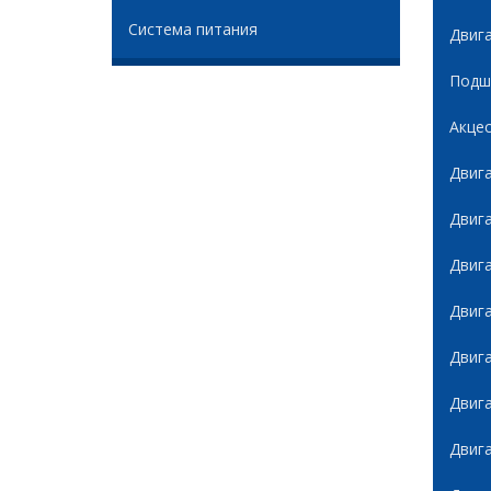
Система питания
Двиг
Подши
Акце
Двиг
Двиг
Двиг
Двиг
Двиг
Двиг
Двиг