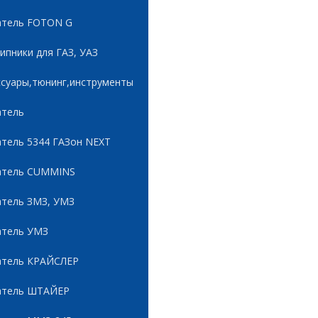
атель FOTON G
пники для ГАЗ, УАЗ
ссуары,тюнинг,инструменты
атель
атель 5344 ГАЗон NEXT
атель CUMMINS
атель ЗМЗ, УМЗ
атель УМЗ
атель КРАЙСЛЕР
атель ШТАЙЕР