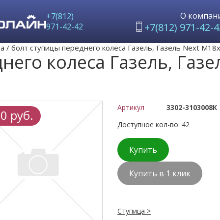
О компан
+7(812)
+7(812) 971-42-4
971-42-42
ца
/
болт ступицы переднего колеса Газель, Газель Next М18х
него колеса Газель, Газе
Артикул
3302-3103008К
0 руб.
Доступное кол-во: 42
Купить
Купить в 1 клик
Ступица >