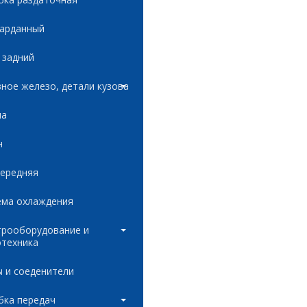
карданный
 задний
ное железо, детали кузова
ла
н
передняя
ема охлаждения
трооборудование и
отехника
 и соеденители
бка передач