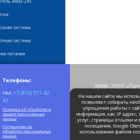
атель ММЗ-245
еска
озная система
опная система
ема питания
Телефоны:
2008–2020 «Пе
тел:
+7 (812) 971-42-
© Все права 
На нашем сайте мы использ
42
позволяют собирать нео
упрощения работы с сай
Политика об обработке и
petrolain@mail
информация, как: IP адрес,
защите персональных
данных
услуг, страницы отсылки и
посещения, Google Clie
Соглашение на
использования файлов coo
обработку персональных
данных