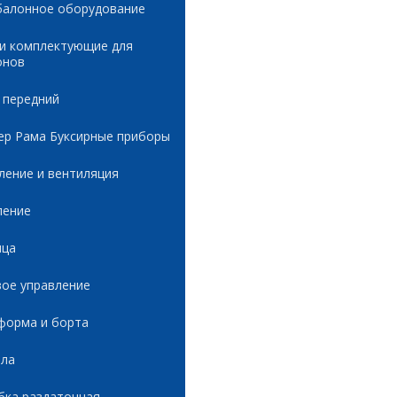
балонное оборудование
 и комплектующие для
онов
 передний
ер Рама Буксирные приборы
ление и вентиляция
ление
ица
вое управление
форма и борта
ала
бка раздаточная