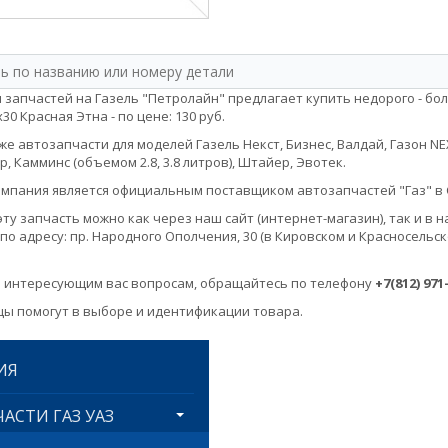
 запчастей на Газель "Петролайн" предлагает купить недорого - бол
30 Красная Этна - по цене: 130 руб.
е автозапчасти для моделей Газель Некст, Бизнес, Валдай, Газон NEXT, 
, Камминс (объемом 2.8, 3.8 литров), Штайер, Эвотек.
мпания является официальным поставщиком автозапчастей "Газ" в 
эту запчасть можно как через наш сайт (интернет-магазин), так и 
по адресу: пр. Народного Ополчения, 30 (в Кировском и Красносельск
 интересующим вас вопросам, обращайтесь по телефону
+7(812) 971
ы помогут в выборе и идентификации товара.
ИЯ
АСТИ ГАЗ УАЗ