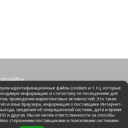
тролайн»
защищены.
уем идентификационные файлы (cookies и т. п.), которые
бходимую информацию и статистику по посещениям для
том, проведения маркетинговых активностей. Это такая
.ru
 тип и язык браузера, информация о поставщике Интернет-
 выхода, сведения об операционной системе, дата и время
ntID и другая. Мы не несем ответственности за способы
kies сторонними поставщиками и поисковыми системами.