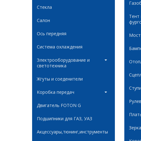
Газо
Стекла
Тент
Салон
фург
Ось передняя
Мост
Система охлаждения
Бамп
Электрооборудование и
Отоп
светотехника
Сцеп
Жгуты и соеденители
Ступ
Коробка передач
Руле
Двигатель FOTON G
Плат
Подшипники для ГАЗ, УАЗ
Зерк
Акцессуары,тюнинг,инструменты
Коро