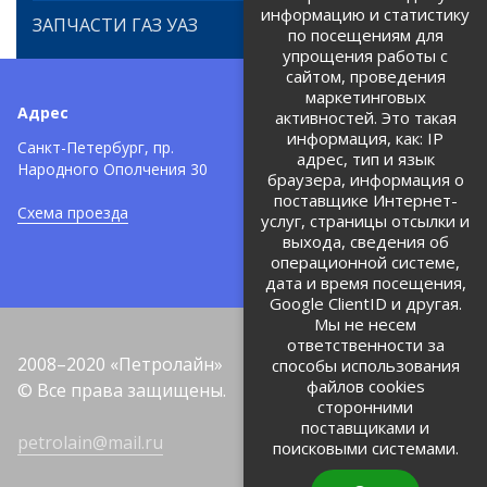
информацию и статистику
ЗАПЧАСТИ ГАЗ УАЗ
по посещениям для
упрощения работы с
сайтом, проведения
маркетинговых
Адрес
Телефоны:
активностей. Это такая
информация, как: IP
+7 (812) 971-42-42
Санкт-Петербург, пр.
тел:
адрес, тип и язык
Народного Ополчения 30
браузера, информация о
Политика об обработке и
защите персональных данных
поставщике Интернет-
Схема проезда
услуг, страницы отсылки и
Соглашение на обработку
персональных данных
выхода, сведения об
операционной системе,
дата и время посещения,
Google ClientID и другая.
Мы не несем
ответственности за
2008–2020 «Петролайн»
способы использования
файлов cookies
© Все права защищены.
сторонними
поставщиками и
petrolain@mail.ru
поисковыми системами.