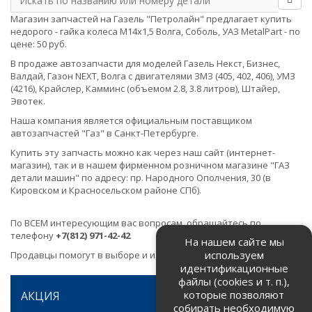
Магазин запчастей на Газель "Петролайн" предлагает купить
недорого - гайка колеса М14х1,5 Волга, Соболь, УАЗ MetalPart - по
цене: 50 руб.
В продаже автозапчасти для моделей Газель Некст, Бизнес,
Валдай, Газон NEXT, Волга с двигателями ЗМЗ (405, 402, 406), УМЗ
(4216), Крайслер, Камминс (объемом 2.8, 3.8 литров), Штайер,
Эвотек.
Наша компания является официальным поставщиком
автозапчастей "Газ" в Санкт-Петербурге.
Купить эту запчасть можно как через наш сайт (интернет-
магазин), так и в нашем фирменном розничном магазине "ГАЗ
детали машин" по адресу: пр. Народного Ополчения, 30 (в
Кировском и Красносельском районе СПб).
По ВСЕМ интересующим вас вопросам, обращайтесь по
телефону
+7(812) 971-42-42
На нашем сайте мы
используем
Продавцы помогут в выборе и идентификации товара.
идентификационные
файлы (cookies и т. п.),
которые позволяют
АКЦИЯ
собирать необходимую