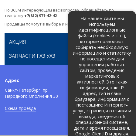
По ВСЕМ интересующим вас вопросам, обращайтесь по
телефону
+7(812) 971-42-42
На нашем сайте мы
используем
Продавцы помогут в выборе и идентификации товара.
идентификационные
файлы (cookies и т. п.),
которые позволяют
АКЦИЯ
собирать необходимую
информацию и статистику
ЗАПЧАСТИ ГАЗ УАЗ
по посещениям для
упрощения работы с
сайтом, проведения
маркетинговых
Адрес
Телефоны:
активностей. Это такая
информация, как: IP
+7 (812) 971-42-42
Санкт-Петербург, пр.
тел:
адрес, тип и язык
Народного Ополчения 30
браузера, информация о
Политика об обработке и
защите персональных данных
поставщике Интернет-
Схема проезда
услуг, страницы отсылки и
Соглашение на обработку
персональных данных
выхода, сведения об
операционной системе,
дата и время посещения,
Google ClientID и другая.