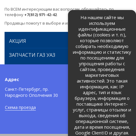
По ВСЕМ интересующим вас вопросам, обращайтесь по
телефону
+7(812) 971-42-42
На нашем сайте мы
используем
Продавцы помогут в выборе и идентификации товара.
идентификационные
файлы (cookies и т. п.),
которые позволяют
АКЦИЯ
собирать необходимую
информацию и статистику
ЗАПЧАСТИ ГАЗ УАЗ
по посещениям для
упрощения работы с
сайтом, проведения
маркетинговых
Адрес
Телефоны:
активностей. Это такая
информация, как: IP
+7 (812) 971-42-42
Санкт-Петербург, пр.
тел:
адрес, тип и язык
Народного Ополчения 30
браузера, информация о
Политика об обработке и
защите персональных данных
поставщике Интернет-
Схема проезда
услуг, страницы отсылки и
Соглашение на обработку
персональных данных
выхода, сведения об
операционной системе,
дата и время посещения,
Google ClientID и другая.