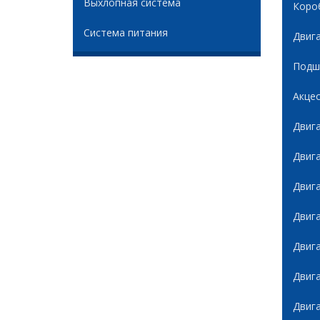
Выхлопная система
Коро
Система питания
Двиг
Подши
Акце
Двиг
Двиг
Двиг
Двиг
Двиг
Двиг
Двиг