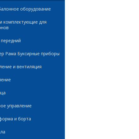
балонное оборудование
 и комплектующие для
онов
 передний
ер Рама Буксирные приборы
ление и вентиляция
ление
ица
вое управление
форма и борта
ала