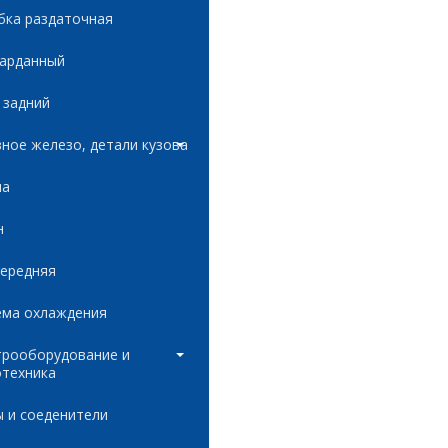
бка раздаточная
карданный
 задний
ное железо, детали кузова
ла
н
передняя
ема охлаждения
трооборудование и
отехника
 и соеденители