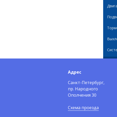
Двиг
Подв
Торм
Выхл
Сист
Адрес
Санкт-Петербург,
пр. Народного
Ополчения 30
Схема проезда