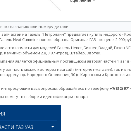
Сцепление >
 запчастей на Газель "Петролайн" предлагает купить недорого - К
Газель Next Cummins нового образца Оригинал ГАЗ - по цене: 2 900 руб
е автозапчасти для моделей Газель Некст, Бизнес, Валдай, Газон NEXT, 
, Камминс (объемом 2.8, 3.8 литров), Штайер, Эвотек.
мпания является официальным поставщиком автозапчастей "Газ" в 
эту запчасть можно как через наш сайт (интернет-магазин), так и 
по адресу: пр. Народного Ополчения, 30 (в Кировском и Красносельск
 интересующим вас вопросам, обращайтесь по телефону
+7(812) 971
ы помогут в выборе и идентификации товара.
ИЯ
АСТИ ГАЗ УАЗ