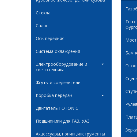
Газо
Стекла
Тент
Салон
фург
Ось передняя
Мост
Система охлаждения
Бамп
Электрооборудование и
Отоп
светотехника
Сцеп
Жгуты и соеденители
Ступ
Коробка передач
Руле
Двигатель FOTON G
Плат
Подшипники для ГАЗ, УАЗ
Зерк
Акцессуары,тюнинг,инструменты