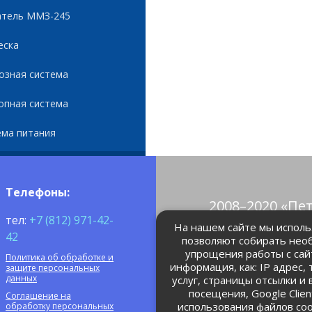
атель ММЗ-245
еска
озная система
опная система
ема питания
Телефоны:
2008–2020 «Пе
тел:
+7 (812) 971-42-
© Все права 
На нашем сайте мы использ
42
позволяют собирать нео
упрощения работы с сай
Политика об обработке и
petrolain@mail
информация, как: IP адрес,
защите персональных
данных
услуг, страницы отсылки и
посещения, Google Clie
Соглашение на
использования файлов coo
обработку персональных