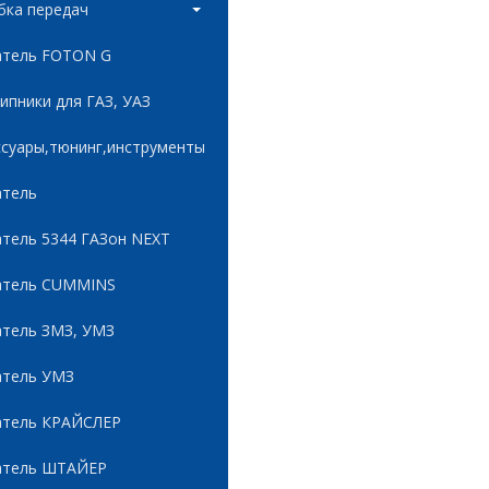
бка передач
атель FOTON G
пники для ГАЗ, УАЗ
ссуары,тюнинг,инструменты
атель
атель 5344 ГАЗон NEXT
атель CUMMINS
атель ЗМЗ, УМЗ
атель УМЗ
атель КРАЙСЛЕР
атель ШТАЙЕР