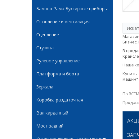
Бампер Рама Буксирные приборы
Отопление и вентиляция
Сцепление
Магазин
Бизнес, 
Ступица
В продаж
Крайслер
Рулевое управление
Наша ко
Платформа и борта
Купить 
машин" 
Зеркала
По ВСЕМ
Коробка раздаточная
Продавц
Вал карданный
АКЦ
Мост задний
ЗАПЧ
Кузовное железо, детали кузова