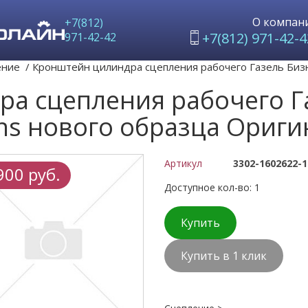
О компан
+7(812)
+7(812) 971-42-4
971-42-42
ение
/
Кронштейн цилиндра сцепления рабочего Газель Бизн
а сцепления рабочего Га
ns нового образца Ориги
Артикул
3302-1602622-1
900 руб.
Доступное кол-во: 1
Купить
Купить в 1 клик