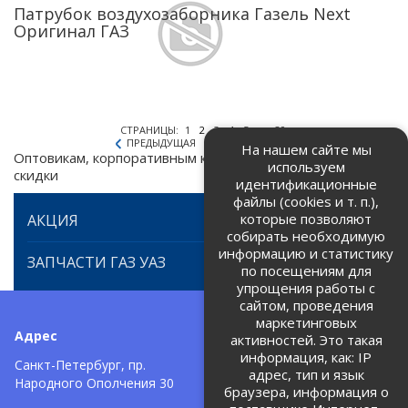
Патрубок воздухозаборника Газель Next
Оригинал ГАЗ
СТРАНИЦЫ:
1
2
3
4
5
...
20
ПРЕДЫДУЩАЯ
СЛЕДУЮЩАЯ
На нашем сайте мы
Оптовикам, корпоративным клиентам предоставляем
используем
скидки
идентификационные
файлы (cookies и т. п.),
которые позволяют
АКЦИЯ
собирать необходимую
информацию и статистику
ЗАПЧАСТИ ГАЗ УАЗ
по посещениям для
упрощения работы с
сайтом, проведения
маркетинговых
Адрес
Телефоны:
активностей. Это такая
информация, как: IP
+7 (812) 971-42-42
Санкт-Петербург, пр.
тел:
адрес, тип и язык
Народного Ополчения 30
браузера, информация о
Политика об обработке и
защите персональных данных