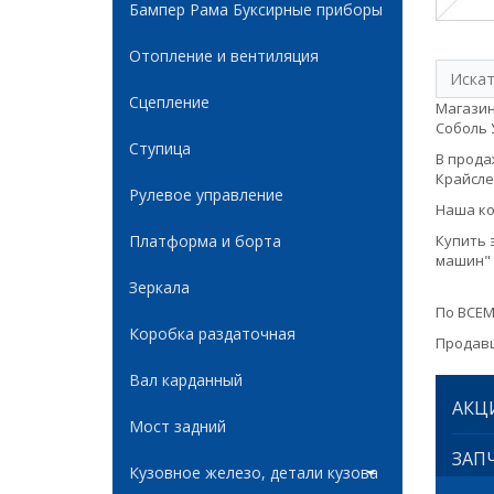
Бампер Рама Буксирные приборы
Отопление и вентиляция
Сцепление
Магазин
Соболь У
Ступица
В продаж
Крайслер
Рулевое управление
Наша ко
Платформа и борта
Купить 
машин" 
Зеркала
По ВСЕМ
Коробка раздаточная
Продавц
Вал карданный
АКЦ
Мост задний
ЗАПЧ
Кузовное железо, детали кузова