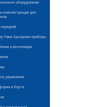
балонное оборудование
 и комплектующие для
онов
 передний
ер Рама Буксирные приборы
ление и вентиляция
ление
ица
вое управление
форма и борта
ала
бка раздаточная