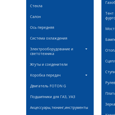
Газо
Стекла
Тент
Салон
фург
Ось передняя
Мост
Система охлаждения
Бамп
Электрооборудование и
Отоп
светотехника
Сцеп
Жгуты и соеденители
Ступ
Коробка передач
Руле
Двигатель FOTON G
Плат
Подшипники для ГАЗ, УАЗ
Зерк
Акцессуары,тюнинг,инструменты
Коро