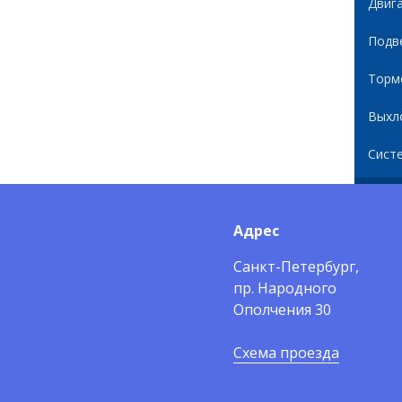
Двиг
Подв
Торм
Выхл
Сист
Адрес
Санкт-Петербург,
пр. Народного
Ополчения 30
Схема проезда