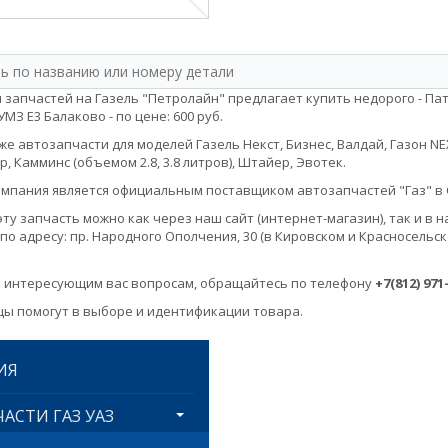
 запчастей на Газель "Петролайн" предлагает купить недорого - Па
МЗ Е3 Балаково - по цене: 600 руб.
е автозапчасти для моделей Газель Некст, Бизнес, Валдай, Газон NEXT, 
, Камминс (объемом 2.8, 3.8 литров), Штайер, Эвотек.
мпания является официальным поставщиком автозапчастей "Газ" в 
эту запчасть можно как через наш сайт (интернет-магазин), так и 
по адресу: пр. Народного Ополчения, 30 (в Кировском и Красносельск
 интересующим вас вопросам, обращайтесь по телефону
+7(812) 971
ы помогут в выборе и идентификации товара.
ИЯ
АСТИ ГАЗ УАЗ