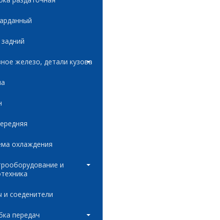
карданный
 задний
ное железо, детали кузова
ла
н
передняя
ема охлаждения
трооборудование и
отехника
 и соеденители
бка передач