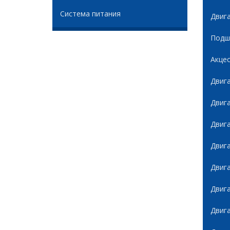
Система питания
Двиг
Подши
Акце
Двиг
Двиг
Двиг
Двиг
Двиг
Двиг
Двиг