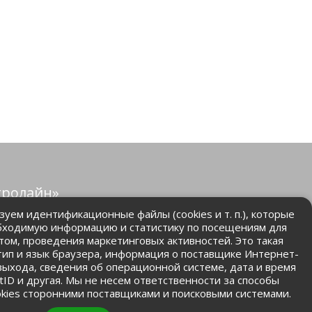
тролайн»
защищены.
уем идентификационные файлы (cookies и т. п.), которые
бходимую информацию и статистику по посещениям для
том, проведения маркетинговых активностей. Это такая
.ru
 тип и язык браузера, информация о поставщике Интернет-
 выхода, сведения об операционной системе, дата и время
ntID и другая. Мы не несем ответственности за способы
kies сторонними поставщиками и поисковыми системами.