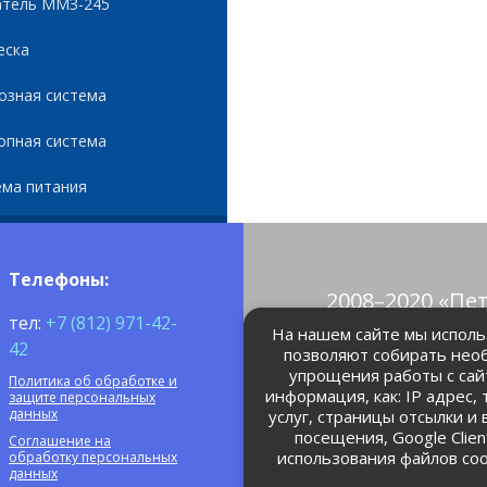
атель ММЗ-245
еска
озная система
опная система
ема питания
Телефоны:
2008–2020 «Пе
тел:
+7 (812) 971-42-
© Все права 
На нашем сайте мы использ
42
позволяют собирать нео
упрощения работы с сай
Политика об обработке и
petrolain@mail
информация, как: IP адрес,
защите персональных
данных
услуг, страницы отсылки и
посещения, Google Clie
Соглашение на
использования файлов coo
обработку персональных
данных