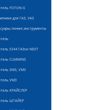
атель FOTON G
пники для ГАЗ, УАЗ
ссуары,тюнинг,инструменты
атель
атель 5344 ГАЗон NEXT
атель CUMMINS
атель ЗМЗ, УМЗ
атель УМЗ
атель КРАЙСЛЕР
атель ШТАЙЕР