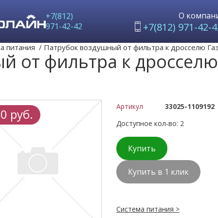
О компан
+7(812)
+7(812) 971-42-4
971-42-42
а питания
/
Патрубок воздушный от фильтра к дросселю Газ
й от фильтра к дросселю
Артикул
33025-1109192
0 руб.
Доступное кол-во: 2
Купить
Купить в 1 клик
Система питания >