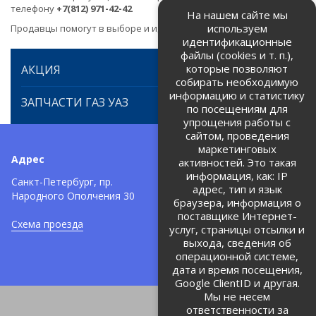
телефону
+7(812) 971-42-42
На нашем сайте мы
используем
Продавцы помогут в выборе и идентификации товара.
идентификационные
файлы (cookies и т. п.),
которые позволяют
АКЦИЯ
собирать необходимую
информацию и статистику
ЗАПЧАСТИ ГАЗ УАЗ
по посещениям для
упрощения работы с
сайтом, проведения
маркетинговых
Адрес
Телефоны:
активностей. Это такая
информация, как: IP
+7 (812) 971-42-42
Санкт-Петербург, пр.
тел:
адрес, тип и язык
Народного Ополчения 30
браузера, информация о
Политика об обработке и
защите персональных данных
поставщике Интернет-
Схема проезда
услуг, страницы отсылки и
Соглашение на обработку
персональных данных
выхода, сведения об
операционной системе,
дата и время посещения,
Google ClientID и другая.
Мы не несем
ответственности за