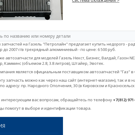
Система охлаждения >
 запчастей на Газель "Петролайн" предлагает купить недорого - ради
р до 2007 г/в трехрядный алюминиевый - по цене: 6 500 руб.
е автозапчасти для моделей Газель Некст, Бизнес, Валдай, Газон NEXT, 
, Камминс (объемом 2.8, 3.8 литров), Штайер, Эвотек.
мпания является официальным поставщиком автозапчастей "Газ" в 
эту запчасть можно как через наш сайт (интернет-магазин), так и 
по адресу: пр. Народного Ополчения, 30 (в Кировском и Красносельск
 интересующим вас вопросам, обращайтесь по телефону
+7(812) 971
ы помогут в выборе и идентификации товара.
ИЯ