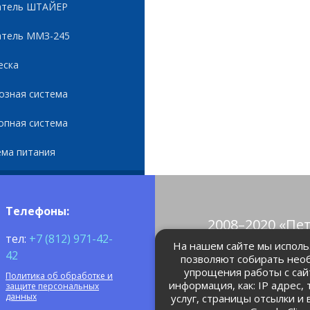
атель ШТАЙЕР
атель ММЗ-245
еска
озная система
опная система
ема питания
Телефоны:
2008–2020 «Пе
тел:
+7 (812) 971-42-
© Все права 
На нашем сайте мы использ
42
позволяют собирать нео
упрощения работы с сай
Политика об обработке и
petrolain@mail
информация, как: IP адрес,
защите персональных
данных
услуг, страницы отсылки и