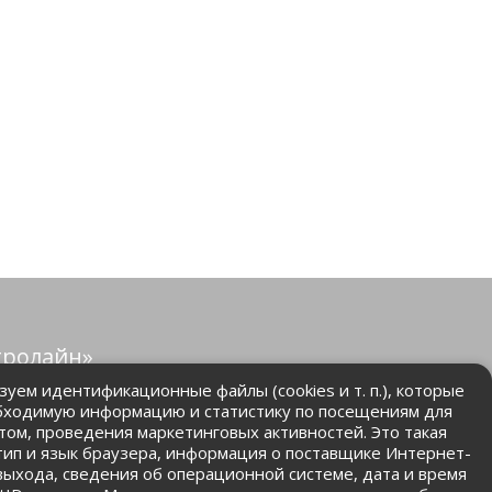
тролайн»
защищены.
уем идентификационные файлы (cookies и т. п.), которые
бходимую информацию и статистику по посещениям для
том, проведения маркетинговых активностей. Это такая
.ru
 тип и язык браузера, информация о поставщике Интернет-
 выхода, сведения об операционной системе, дата и время