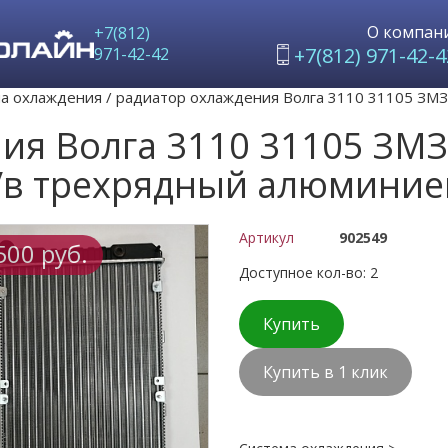
О компан
+7(812)
+7(812) 971-42-4
971-42-42
а охлаждения
/
радиатор охлаждения Волга 3110 31105 ЗМЗ 4
я Волга 3110 31105 ЗМЗ 
г/в трехрядный алюмини
Артикул
902549
500 руб.
Доступное кол-во: 2
Купить
Купить в 1 клик