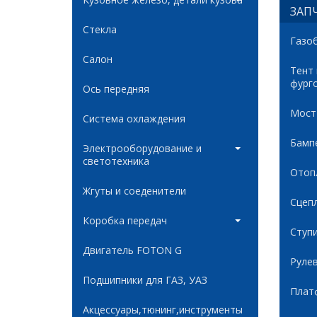
ЗАПЧ
Стекла
Газо
Салон
Тент
фург
Ось передняя
Мост
Система охлаждения
Бамп
Электрооборудование и
светотехника
Отоп
Жгуты и соеденители
Сцеп
Коробка передач
Ступ
Двигатель FOTON G
Руле
Подшипники для ГАЗ, УАЗ
Плат
Акцессуары,тюнинг,инструменты