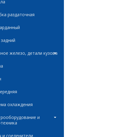
ала
бка раздаточная
карданный
 задний
ное железо, детали кузова
ла
н
передняя
ема охлаждения
трооборудование и
отехника
 и соеденители