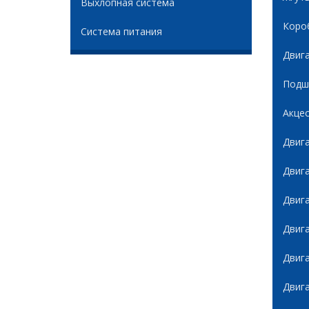
Выхлопная система
Коро
Система питания
Двиг
Подши
Акце
Двиг
Двиг
Двиг
Двиг
Двиг
Двиг