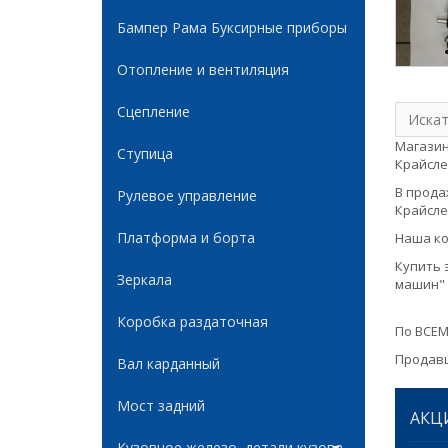
Бампер Рама Буксирные приборы
Отопление и вентиляция
Сцепление
Магазин
Ступица
Крайсле
В продаж
Рулевое управление
Крайслер
Платформа и борта
Наша ко
Купить 
Зеркала
машин" 
Коробка раздаточная
По ВСЕМ
Продавц
Вал карданный
Мост задний
АКЦ
Кузовное железо, детали кузова