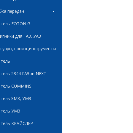
бка передач
атель FOTON G
пники для ГАЗ, УАЗ
ссуары,тюнинг,инструменты
атель
атель 5344 ГАЗон NEXT
атель CUMMINS
атель ЗМЗ, УМЗ
атель УМЗ
атель КРАЙСЛЕР