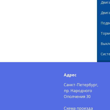
Двиг
Двиг
Подв
Торм
Выхл
Сист
Адрес
Санкт-Петербург,
пр. Народного
Ополчения 30
Схема проезда