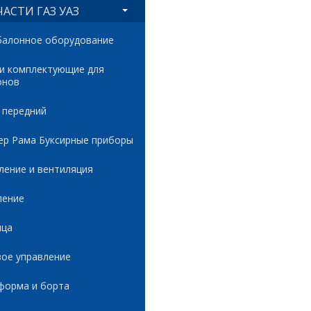
АСТИ ГАЗ УАЗ
балонное оборудование
 и комплектующие для
онов
 передний
ер Рама Буксирные приборы
ление и вентиляция
ление
ица
вое управление
форма и борта