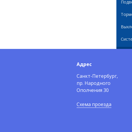
Подв
Торм
Выхл
Сист
Адрес
Санкт-Петербург,
пр. Народного
Ополчения 30
Схема проезда