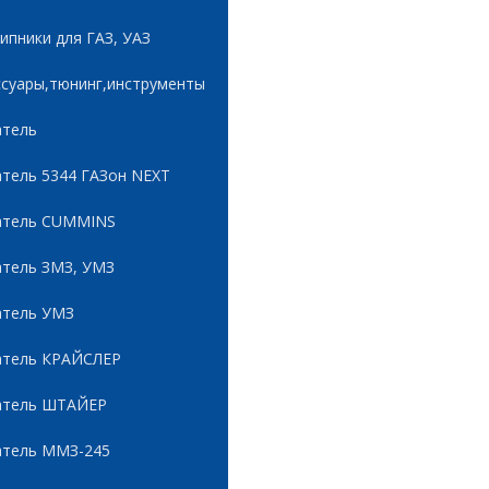
пники для ГАЗ, УАЗ
ссуары,тюнинг,инструменты
атель
атель 5344 ГАЗон NEXT
атель CUMMINS
атель ЗМЗ, УМЗ
атель УМЗ
атель КРАЙСЛЕР
атель ШТАЙЕР
атель ММЗ-245