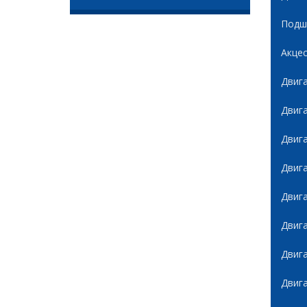
Подши
Акце
Двиг
Двиг
Двиг
Двиг
Двиг
Двиг
Двиг
Двиг