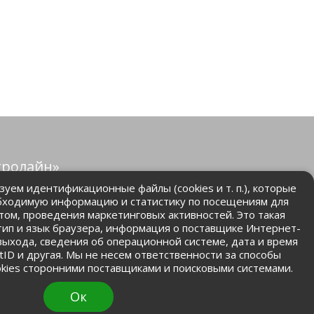
тролайн»
защищены.
уем идентификационные файлы (cookies и т. п.), которые
бходимую информацию и статистику по посещениям для
том, проведения маркетинговых активностей. Это такая
.ru
 тип и язык браузера, информация о поставщике Интернет-
 выхода, сведения об операционной системе, дата и время
ntID и другая. Мы не несем ответственности за способы
kies сторонними поставщиками и поисковыми системами.
Ок