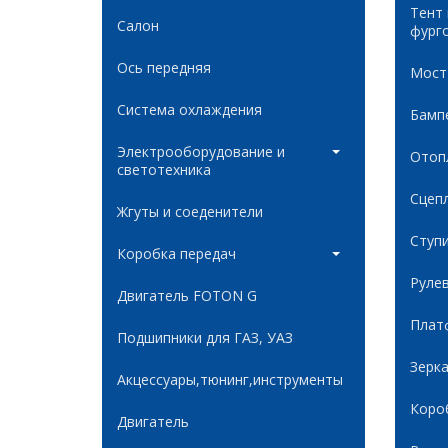
Тент
Салон
фург
Ось передняя
Мост
Система охлаждения
Бамп
Электрооборудование и
Отоп
светотехника
Сцеп
Жгуты и соеденители
Ступ
Коробка передач
Руле
Двигатель FOTON G
Плат
Подшипники для ГАЗ, УАЗ
Зерк
Акцессуары,тюнинг,инструменты
Коро
Двигатель