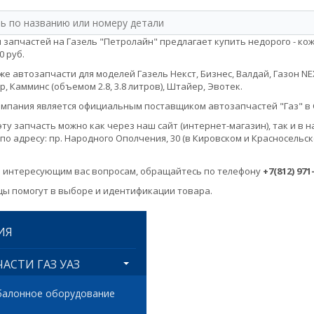
 запчастей на Газель "Петролайн" предлагает купить недорого - ко
0 руб.
е автозапчасти для моделей Газель Некст, Бизнес, Валдай, Газон NEXT, 
, Камминс (объемом 2.8, 3.8 литров), Штайер, Эвотек.
мпания является официальным поставщиком автозапчастей "Газ" в 
эту запчасть можно как через наш сайт (интернет-магазин), так и 
по адресу: пр. Народного Ополчения, 30 (в Кировском и Красносельск
 интересующим вас вопросам, обращайтесь по телефону
+7(812) 971
ы помогут в выборе и идентификации товара.
ИЯ
АСТИ ГАЗ УАЗ
балонное оборудование