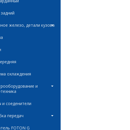
карданный
 задний
ное железо, детали кузова
ла
н
передняя
ема охлаждения
трооборудование и
отехника
 и соеденители
бка передач
атель FOTON G