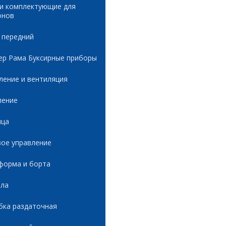
 и комплектующие для
онов
 передний
ер Рама Буксирные приборы
ление и вентиляция
ление
ица
вое управление
форма и борта
ала
бка раздаточная