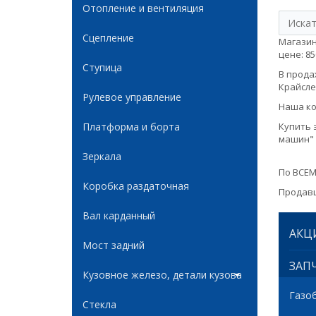
Отопление и вентиляция
Сцепление
Магазин
цене: 85
Ступица
В продаж
Крайслер
Рулевое управление
Наша ко
Платформа и борта
Купить 
машин" 
Зеркала
По ВСЕМ
Коробка раздаточная
Продавц
Вал карданный
АКЦ
Мост задний
ЗАПЧ
Кузовное железо, детали кузова
Газо
Стекла