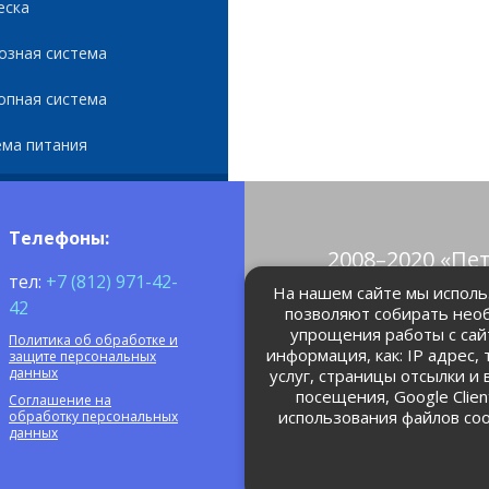
еска
озная система
опная система
ема питания
Телефоны:
2008–2020 «Пе
тел:
+7 (812) 971-42-
© Все права 
На нашем сайте мы использ
42
позволяют собирать нео
упрощения работы с сай
Политика об обработке и
petrolain@mail
информация, как: IP адрес,
защите персональных
данных
услуг, страницы отсылки и
посещения, Google Clie
Соглашение на
использования файлов coo
обработку персональных
данных