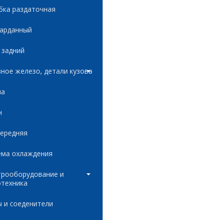
бка раздаточная
карданный
 задний
ное железо, детали кузова
ла
н
передняя
ема охлаждения
трооборудование и
отехника
 и соеденители