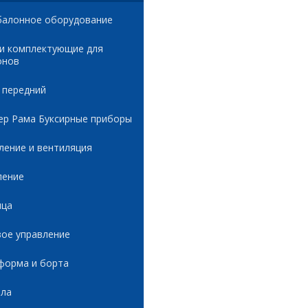
балонное оборудование
 и комплектующие для
онов
 передний
ер Рама Буксирные приборы
ление и вентиляция
ление
ица
вое управление
форма и борта
ала