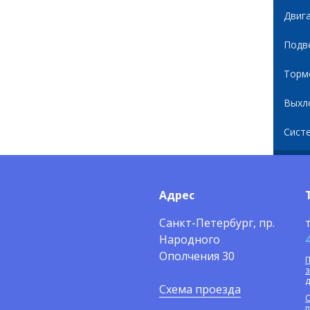
Двиг
Подв
Торм
Выхл
Сист
Адрес
Санкт-Петербург, пр.
Народного
Ополчения 30
П
Схема проезда
С