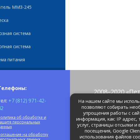
атель ММЗ-245
еска
озная система
опная система
ема питания
Телефоны:
2008–2020 «Пе
© Все права 
тел:
+7 (812) 971-42-
На нашем сайте мы использ
позволяют собирать нео
42
упрощения работы с сай
petrolain@mail
олитика об обработке и
информация, как: IP адрес,
защите персональных
услуг, страницы отсылки и
данных
посещения, Google Clie
оглашение на обработку
использования файлов coo
персональных данных