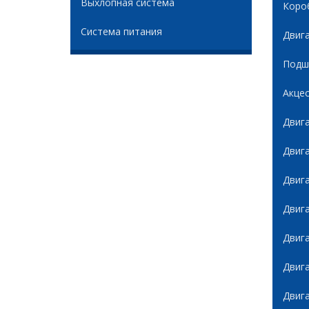
Выхлопная система
Коро
Система питания
Двиг
Подши
Акце
Двиг
Двиг
Двиг
Двиг
Двиг
Двиг
Двиг