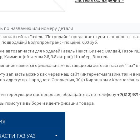
Система охлаждения >
 запчастей на Газель "Петролайн" предлагает купить недорого - па
 подводящий Волгопромтранс - по цене: 600 руб.
е автозапчасти для моделей Газель Некст, Бизнес, Валдай, Газон NEXT, 
, Камминс (объемом 2.8, 3.8 литров), Штайер, Эвотек.
мпания является официальным поставщиком автозапчастей "Газ" в 
эту запчасть можно как через наш сайт (интернет-магазин), так и 
по адресу: пр. Народного Ополчения, 30 (в Кировском и Красносельск
 интересующим вас вопросам, обращайтесь по телефону
+7(812) 971
ы помогут в выборе и идентификации товара.
ИЯ
АСТИ ГАЗ УАЗ