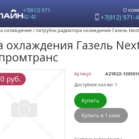
О ком
+7(812) 971-
+7(812) 971-4
42-42
а охлаждения
/
патрубок радиатора охлаждения Газель Nex
а охлаждения Газель Nex
промтранс
Артикул
А21R22-130301
0 руб.
Доступное кол-во: 1
Купить
Купить в 1 клик