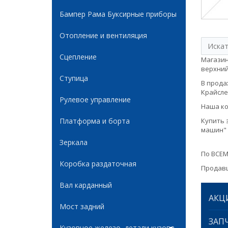
Бампер Рама Буксирные приборы
Отопление и вентиляция
Сцепление
Магазин
верхний
Ступица
В продаж
Крайслер
Рулевое управление
Наша ко
Платформа и борта
Купить 
машин" 
Зеркала
По ВСЕМ
Коробка раздаточная
Продавц
Вал карданный
АКЦ
Мост задний
ЗАПЧ
Кузовное железо, детали кузова