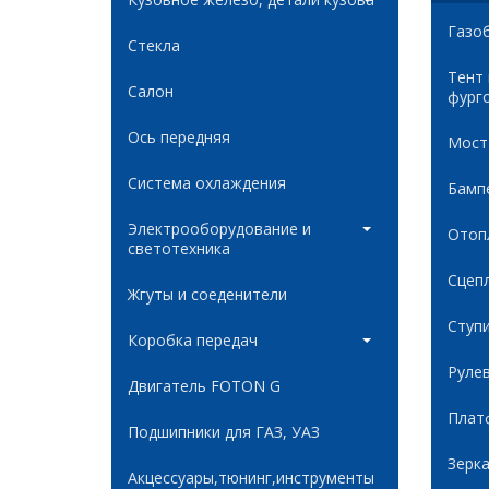
Газо
Стекла
Тент
Салон
фург
Ось передняя
Мост
Система охлаждения
Бамп
Электрооборудование и
Отоп
светотехника
Сцеп
Жгуты и соеденители
Ступ
Коробка передач
Руле
Двигатель FOTON G
Плат
Подшипники для ГАЗ, УАЗ
Зерк
Акцессуары,тюнинг,инструменты