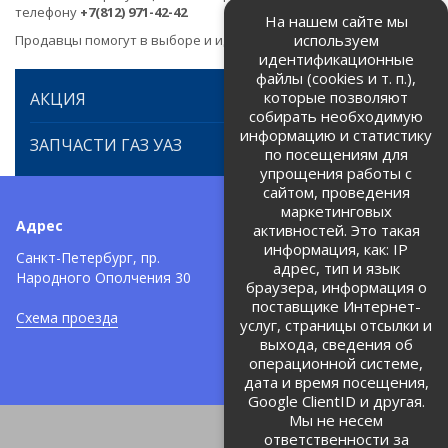
телефону
+7(812) 971-42-42
На нашем сайте мы
используем
Продавцы помогут в выборе и идентификации товара.
идентификационные
файлы (cookies и т. п.),
которые позволяют
АКЦИЯ
собирать необходимую
информацию и статистику
ЗАПЧАСТИ ГАЗ УАЗ
по посещениям для
упрощения работы с
сайтом, проведения
маркетинговых
Адрес
Телефоны:
активностей. Это такая
информация, как: IP
+7 (812) 971-42-42
Санкт-Петербург, пр.
тел:
адрес, тип и язык
Народного Ополчения 30
браузера, информация о
Политика об обработке и
защите персональных данных
поставщике Интернет-
Схема проезда
услуг, страницы отсылки и
Соглашение на обработку
персональных данных
выхода, сведения об
операционной системе,
дата и время посещения,
Google ClientID и другая.
Мы не несем
ответственности за