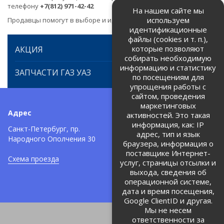
телефону
+7(812) 971-42-42
На нашем сайте мы
используем
Продавцы помогут в выборе и идентификации товара.
идентификационные
файлы (cookies и т. п.),
которые позволяют
АКЦИЯ
собирать необходимую
информацию и статистику
ЗАПЧАСТИ ГАЗ УАЗ
по посещениям для
упрощения работы с
сайтом, проведения
маркетинговых
Адрес
Телефоны:
активностей. Это такая
информация, как: IP
+7 (812) 971-42-42
Санкт-Петербург, пр.
тел:
адрес, тип и язык
Народного Ополчения 30
браузера, информация о
Политика об обработке и
защите персональных данных
поставщике Интернет-
Схема проезда
услуг, страницы отсылки и
Соглашение на обработку
персональных данных
выхода, сведения об
операционной системе,
дата и время посещения,
Google ClientID и другая.
Мы не несем
ответственности за