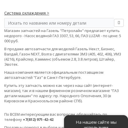
Система охлаждения >
Магазин запчастей на Газель "Петролайн" предлагает купить
недорого - Насос водяной ГАЗ 3307, 53, 66, ПАЗ LUZAR - по цене: 5
000 руб.
В продаже автозапчасти для моделей Газель Некст, Бизнес,
Валдай, Газон NEXT, Волга с двигателями ЗМЗ (405, 402, 406), УМЗ
(4216), Крайслер, Камминс (объемом 2.8, 3.8 литров), Штайер,
Эвотек.
Наша компания является официальным поставщиком
автозапчастей "Газ" в Санкт-Петербурге.
Купить эту запчасть можно как через наш сайт (интернет-
магазин), так и в нашем фирменном розничном магазине "ГАЗ
детали машин" по адресу: пр. Народного Ополчения, 30 (в
Кировском и Красносельском районе СПб).
По ВСЕМ интересующим вас вопросам, обращайтесь по
телефону
+7(812) 971-42-42
На нашем сайте мы
используем
Продавцы помогут в выборе и идентификации товара.