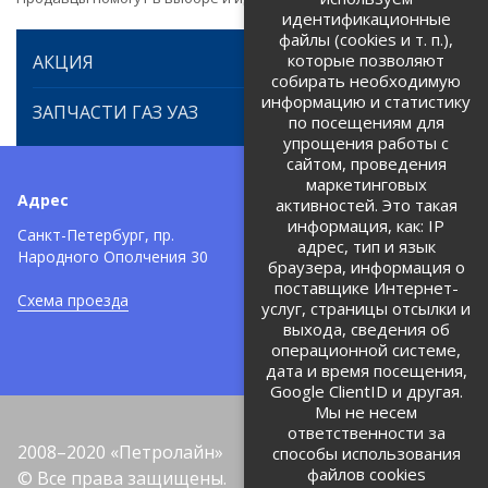
идентификационные
файлы (cookies и т. п.),
которые позволяют
АКЦИЯ
собирать необходимую
информацию и статистику
ЗАПЧАСТИ ГАЗ УАЗ
по посещениям для
упрощения работы с
сайтом, проведения
маркетинговых
Адрес
Телефоны:
активностей. Это такая
информация, как: IP
+7 (812) 971-42-42
Санкт-Петербург, пр.
тел:
адрес, тип и язык
Народного Ополчения 30
браузера, информация о
Политика об обработке и
защите персональных данных
поставщике Интернет-
Схема проезда
услуг, страницы отсылки и
Соглашение на обработку
персональных данных
выхода, сведения об
операционной системе,
дата и время посещения,
Google ClientID и другая.
Мы не несем
ответственности за
2008–2020 «Петролайн»
способы использования
файлов cookies
© Все права защищены.